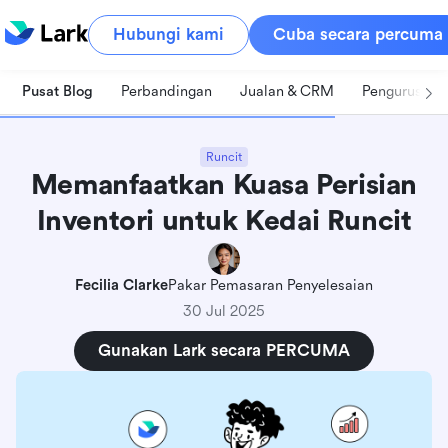
Hubungi kami
Cuba secara percuma
Pusat Blog
Perbandingan
Jualan & CRM
Pengurusan 
Runcit
Memanfaatkan Kuasa Perisian
Inventori untuk Kedai Runcit
Fecilia Clarke
Pakar Pemasaran Penyelesaian
30 Jul 2025
Gunakan Lark secara PERCUMA