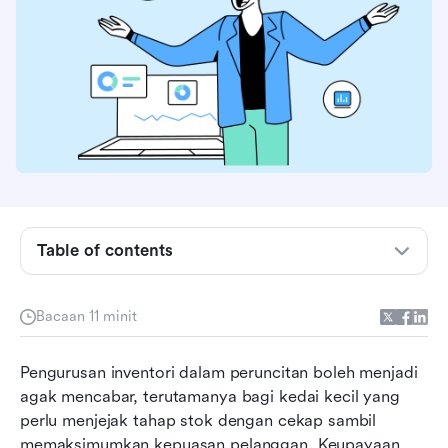
Apa itu perisian inventori?
Ciri-ciri penting perisian pengurusan inventori
Manfaat menggunakan perisian pengurusan
inventori runcit
Table of contents
Pilihan perisian inventori teratas yang
meningkatkan pengurusan runcit
Bacaan 11 minit
Memilih perisian pengurusan inventori yang
Pengurusan inventori dalam peruncitan boleh menjadi 
sesuai untuk kedai runcit
agak mencabar, terutamanya bagi kedai kecil yang 
Memastikan pelaksanaan perisian inventori yang
perlu menjejak tahap stok dengan cekap sambil 
berjaya
memaksimumkan kepuasan pelanggan. Keupayaan 