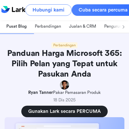
Hubungi kami
Cuba secara percuma
Pusat Blog
Perbandingan
Jualan & CRM
Pengurusan 
Perbandingan
Panduan Harga Microsoft 365:
Pilih Pelan yang Tepat untuk
Pasukan Anda
Ryan Tanner
Pakar Pemasaran Produk
18 Dis 2025
Gunakan Lark secara PERCUMA