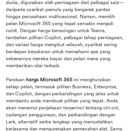
dunia, digunakan oleh perniagaan dari pelbagai saiz—
Pelan harga Microsoft 365: Penjelasan lengkap
daripada syarikat pemula yang bergerak pantas 
Pecahan harga Microsoft 365 (tanpa Teams)
hingga perusahaan multinasional. Namun, memilih 
pelan Microsoft 365 yang tepat semakin menjadi 
Harga Microsoft 365 Copilot dan pilihan pelan
rumit. Dengan harga berasingan untuk Teams, 
berbundel
tambahan pilihan Copilot, pelbagai tahap perniagaan, 
dan variasi harga mengikut wilayah, syarikat sering 
Perbandingan harga perniagaan Microsoft 365:
berdepan kesukaran untuk memahami apa yang 
Pelan mana yang terbaik?
sebenarnya mereka bayar dan pelan mana yang 
Had batasan Microsoft Dynamics 365
memberikan nilai terbaik.
Pilihan baharu: Mengapa Lark menawarkan
Panduan 
harga Microsoft 365
 ini menghuraikan 
alternatif yang lebih mudah kepada harga
setiap pelan, termasuk pilihan Business, Enterprise, 
Microsoft 365
dan Copilot, dengan perbandingan yang jelas untuk 
membantu anda membuat pilihan yang tepat. Anda 
Perbandingan Lark vs Microsoft 365: Jadual ciri
akan menemui penjelasan terperinci tentang ciri-ciri, 
& harga
cadangan penggunaan, dan perbandingan dengan 
Kesimpulan
Lark, alternatif serba lengkap yang memudahkan 
kerjasama dan mengurangkan pemecahan alat. Sama 