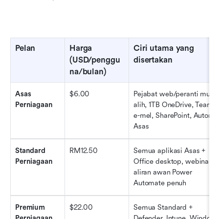
Pelan
Harga 
Ciri utama yang 
(USD/penggu
disertakan
na/bulan)
Asas 
$6.00
Pejabat web/peranti mudah
Perniagaan
alih, 1TB OneDrive, Teams, 
e-mel, SharePoint, Automat
Asas
Standard 
RM12.50
Semua aplikasi Asas + 
Perniagaan
Office desktop, webinar, 
aliran awan Power 
Automate penuh
Premium 
$22.00
Semua Standard + 
Perniagaan
Defender, Intune, Windows