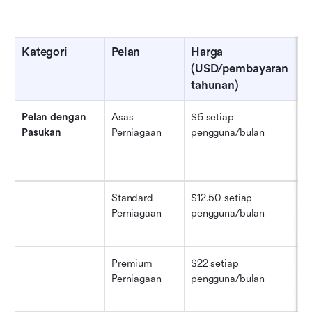
Kategori
Pelan
Harga 
I
(USD/pembayaran 
tahunan)
Pelan dengan 
Asas 
$6 setiap 
Ap
Pasukan
Perniagaan
pengguna/bulan
bi
s
T
Standard 
$12.50 setiap 
Ap
Perniagaan
pengguna/bulan
w
a
Premium 
$22 setiap 
K
Perniagaan
pengguna/bulan
pe
a