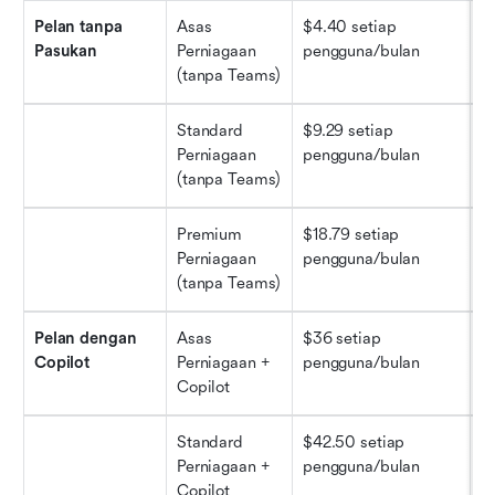
Pelan tanpa 
Asas 
$4.40 setiap 
Ap
Pasukan
Perniagaan 
pengguna/bulan
a
(tanpa Teams)
Standard 
$9.29 setiap 
Ap
Perniagaan 
pengguna/bulan
s
(tanpa Teams)
Premium 
$18.79 setiap 
Ke
Perniagaan 
pengguna/bulan
a
(tanpa Teams)
Pelan dengan 
Asas 
$36 setiap 
A
Copilot
Perniagaan + 
pengguna/bulan
Copilot
Standard 
$42.50 setiap 
A
Perniagaan + 
pengguna/bulan
A
Copilot