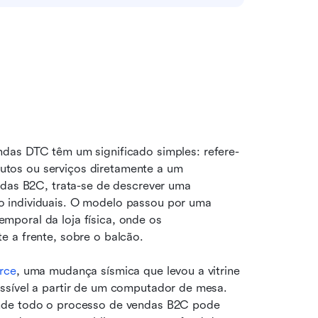
ndas DTC têm um significado simples: refere-
tos ou serviços diretamente a um 
consumidor individual para uso pessoal. Ao definir vendas B2C, trata-se de descrever uma 
 individuais. O modelo passou por uma 
poral da loja física, onde os 
 a frente, sobre o balcão. 
rce
, uma mudança sísmica que levou a vitrine 
ssível a partir de um computador de mesa. 
nde todo o processo de vendas B2C pode 