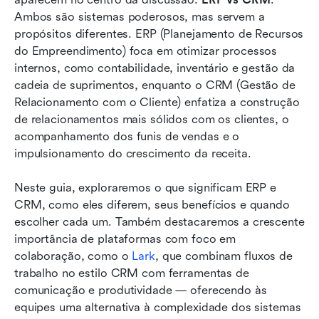
principal na colaboração, como o Lark
Ambos são sistemas poderosos, mas servem a 
propósitos diferentes. ERP (Planejamento de Recursos 
ERP vs CRM vs Lark: Qual é o mais adequado
do Empreendimento) foca em otimizar processos 
para você?
internos, como contabilidade, inventário e gestão da 
cadeia de suprimentos, enquanto o CRM (Gestão de 
Conclusão
Relacionamento com o Cliente) enfatiza a construção 
Perguntas frequentes
de relacionamentos mais sólidos com os clientes, o 
acompanhamento dos funis de vendas e o 
Leitura relacionada
impulsionamento do crescimento da receita.
Neste guia, exploraremos o que significam ERP e 
CRM, como eles diferem, seus benefícios e quando 
escolher cada um. Também destacaremos a crescente 
importância de plataformas com foco em 
colaboração, como o 
Lark
, que combinam fluxos de 
trabalho no estilo CRM com ferramentas de 
comunicação e produtividade — oferecendo às 
equipes uma alternativa à complexidade dos sistemas 