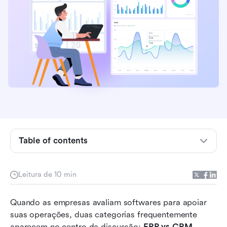
O que é ERP?
O que é CRM?
Table of contents
ERP vs CRM: comparação lado a lado
Benefícios dos sistemas ERP e dos sistemas
Leitura de 10 min
CRM
Quando as empresas avaliam softwares para apoiar 
Quando escolher ERP vs CRM
suas operações, duas categorias frequentemente 
O surgimento de plataformas com foco
aparecem no centro da discussão: 
ERP vs CRM
. 