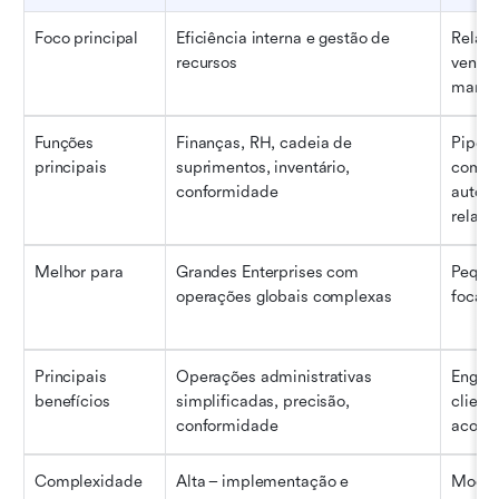
Foco principal
Eficiência interna e gestão de 
Relaci
recursos
vendas
marke
Funções 
Finanças, RH, cadeia de 
Pipeli
principais
suprimentos, inventário, 
comuni
conformidade
automa
relatór
Melhor para
Grandes Enterprises com 
Peque
operações globais complexas
focad
Principais 
Operações administrativas 
Engaja
benefícios
simplificadas, precisão, 
cliente
conformidade
acomp
Complexidade 
Alta – implementação e 
Modera