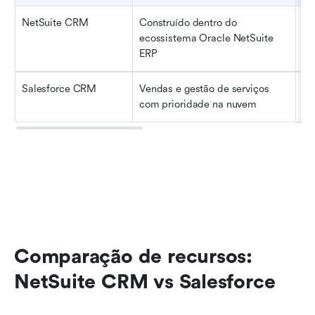
NetSuite CRM
Construído dentro do 
Em
ecossistema Oracle NetSuite 
fi
ERP
pr
Salesforce CRM
Vendas e gestão de serviços 
Eq
com prioridade na nuvem
li
Comparação de recursos: 
NetSuite CRM vs Salesforce