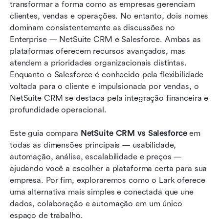
transformar a forma como as empresas gerenciam 
Forças e limitações de cada plataforma
clientes, vendas e operações. No entanto, dois nomes 
dominam consistentemente as discussões no 
Alternativa: Como o Lark oferece um espaço de
Enterprise — NetSuite CRM e Salesforce. Ambas as 
trabalho de CRM mais simples e conectado
plataformas oferecem recursos avançados, mas 
Resumo de comparação: NetSuite vs Salesforce
atendem a prioridades organizacionais distintas. 
vs Lark
Enquanto o Salesforce é conhecido pela flexibilidade 
voltada para o cliente e impulsionada por vendas, o 
Conclusão
NetSuite CRM se destaca pela integração financeira e 
profundidade operacional.
Perguntas frequentes
Leitura relacionada
Este guia compara 
NetSuite CRM vs Salesforce
 em 
todas as dimensões principais — usabilidade, 
automação, análise, escalabilidade e preços — 
ajudando você a escolher a plataforma certa para sua 
empresa. Por fim, exploraremos como o Lark oferece 
uma alternativa mais simples e conectada que une 
dados, colaboração e automação em um único 
espaço de trabalho.