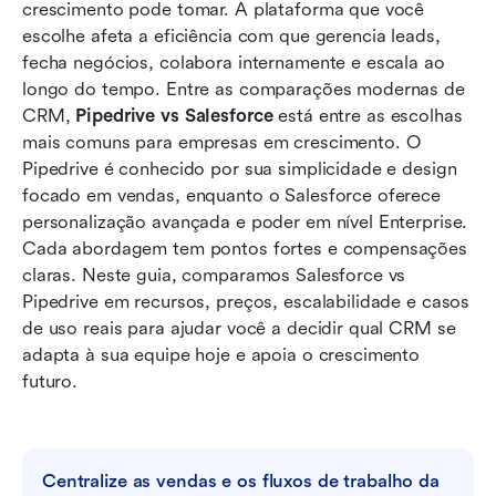
Comparação de preços entre Pipedrive e
crescimento pode tomar. A plataforma que você 
Salesforce
escolhe afeta a eficiência com que gerencia leads, 
fecha negócios, colabora internamente e escala ao 
Conheça o Lark: Adote fluxos de trabalho
longo do tempo. Entre as comparações modernas de 
modernos de CRM com o Lark
CRM, 
Pipedrive vs Salesforce
 está entre as escolhas 
mais comuns para empresas em crescimento. O 
Pipedrive vs Salesforce vs Lark: qual plataforma
Pipedrive é conhecido por sua simplicidade e design 
oferece o melhor valor?
focado em vendas, enquanto o Salesforce oferece 
Conclusão
personalização avançada e poder em nível Enterprise. 
Cada abordagem tem pontos fortes e compensações 
Perguntas frequentes
claras. Neste guia, comparamos Salesforce vs 
Pipedrive em recursos, preços, escalabilidade e casos 
Leitura relacionada
de uso reais para ajudar você a decidir qual CRM se 
adapta à sua equipe hoje e apoia o crescimento 
futuro.
Centralize as vendas e os fluxos de trabalho da 