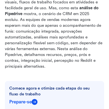
Conheça o Lark: plataforma tudo-em-um para
visuais, fluxos de trabalho focados em atividades e 
CRM, colaboração e fluxos de trabalho
facilidade geral de uso. Mas, como esta 
análise do 
Pipedrive
 mostra, o cenário de CRM em 2025 
Qual você deve escolher: Pipedrive ou Lark
evoluiu. As equipes de vendas modernas agora 
esperam mais do que apenas o acompanhamento de 
Conclusão
funis: comunicação integrada, aprovações 
Perguntas frequentes
automatizadas, análises mais aprofundadas e 
personalização flexível sem código, sem depender de 
Leitura relacionada
várias ferramentas externas. Nesta análise do 
Pipedrive, detalhamos recursos, preços, prós e 
contras, integração inicial, percepção no Reddit e 
principais alternativas.
Comece agora e otimize cada etapa do seu 
fluxo de trabalho
Prepare-se