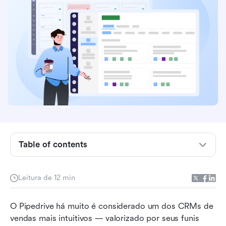
O que é o Pipedrive e quem normalmente o
utiliza
Revisão do software CRM Pipedrive
Experiência de login e integração do Pipedrive
Planos do Pipedrive: o Pipedrive é gratuito ou
Table of contents
não
Prós e contras do Pipedrive
Leitura de 12 min
Avaliação do Pipedrive no Reddit: Sentimento
O Pipedrive há muito é considerado um dos CRMs de 
da comunidade
vendas mais intuitivos — valorizado por seus funis 