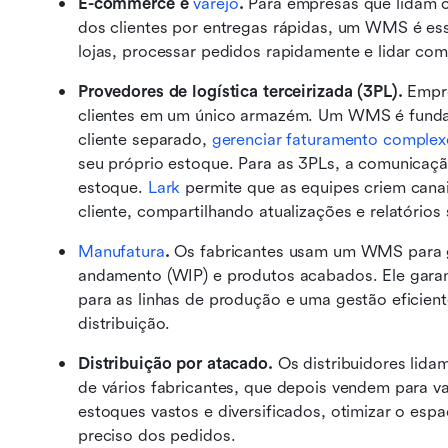
E-commerce e 
varejo
. 
Para empresas que lidam c
dos clientes por entregas rápidas, um WMS é esse
lojas, processar pedidos rapidamente e lidar com
Provedores de logística terceirizada (3PL).
 Empr
clientes em um único armazém. Um WMS é fundam
cliente separado, 
gerenciar faturamento complex
seu próprio estoque. Para as 3PLs, a comunicação
estoque. 
Lark
 permite que as equipes criem can
cliente, compartilhando atualizações e relatório
Manufatura
. 
Os fabricantes usam um WMS para ge
andamento (WIP) e produtos acabados. Ele garan
para as linhas de produção e uma gestão eficient
distribuição.
Distribuição por atacado. 
Os distribuidores lid
de vários fabricantes, que depois vendem para v
estoques vastos e diversificados, otimizar o es
preciso dos pedidos.