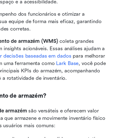
spaço e a acessibilidade.
enho dos funcionários e otimizar a 
ua equipe de forma mais eficaz, garantindo 
ades corretas.
mento de armazém (WMS)
 coleta grandes 
insights acionáveis. Essas análises ajudam a 
r decisões baseadas em dados
 para melhorar 
om uma ferramenta como 
Lark Base
, você pode 
s principais KPIs do armazém, acompanhando 
a rotatividade de inventário.
ento de armazém?
 de armazém
 são versáteis e oferecem valor 
 que armazene e movimente inventário físico 
s usuários mais comuns: