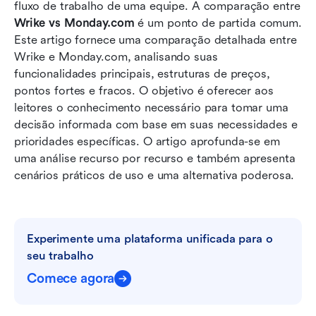
fluxo de trabalho de uma equipe. A comparação entre 
Monday.com vs Wrike: comparação de preços
Wrike vs Monday.com
 é um ponto de partida comum. 
Explore a melhor alternativa ao Wrike e ao
Este artigo fornece uma comparação detalhada entre 
Monday.com
Wrike e Monday.com, analisando suas 
funcionalidades principais, estruturas de preços, 
Qual ferramenta é adequada para você?
pontos fortes e fracos. O objetivo é oferecer aos 
leitores o conhecimento necessário para tomar uma 
Conclusão
decisão informada com base em suas necessidades e 
Perguntas frequentes
prioridades específicas. O artigo aprofunda-se em 
uma análise recurso por recurso e também apresenta 
Leitura relacionada
cenários práticos de uso e uma alternativa poderosa.
Experimente uma plataforma unificada para o 
seu trabalho
Comece agora