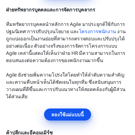
ฝ่ายทรัพยากรบุคคลและการจัดการบุคลากร
ทีมทรัพยากรบุคคลนำหลักการ Agile มาประยุกต์ใช้กับการ
ปฐมนิเทศ การปรับปรุงนโยบาย และ
โครงการพนักงาน
 งาน
ถูกแบ่งออกเป็นงานย่อยที่สามารถตรวจสอบและปรับปรุงได้
อย่างต่อเนื่อง ตัวอย่างจริงของการจัดการโครงการแบบ 
Agile เหล่านี้แสดงให้เห็นว่าฝ่าย HR มีความสามารถในการ
ตอบสนองต่อความต้องการของพนักงานมากขึ้น
Agile ยังช่วยเพิ่มความโปร่งใสโดยทำให้ลำดับความสำคัญ
และความคืบหน้าเห็นได้ชัดเจนในทุกทีม ซึ่งสนับสนุนการ
วางแผนที่ดีขึ้นและการปรับแนวทางให้สอดคล้องกับผู้มีส่วน
ได้ส่วนเสีย
ลองใช้แม่แบบนี้
ค้าปลีกและอีคอมเมิร์ซ