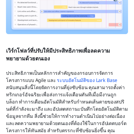
เวิร์กโฟลว์ที่ปรับให้มีประสิทธิภาพเพื่อลดความ
พยายามด้วยตนเอง
ประสิทธิภาพเป็นหลักการสำคัญของกรอบการจัดการ
โครงการแบบ Agile และ 
ระบบอัตโนมัติของ Lark Base
สนับสนุนสิ่งนี้โดยจัดการงานที่ยุ่งซับซ้อน คุณสามารถตั้งค่า
ทริกเกอร์อัจฉริยะเพื่อส่งการแจ้งเตือนทันทีเมื่อมีงานถูก
บล็อก ทำการเตือนอัตโนมัติสำหรับกำหนดเส้นตายของสปริ
นต์ที่กำลังจะมาถึง และอัปเดตสถานะบันทึกโดยอัตโนมัติตาม
ข้อมูลจากทีม สิ่งนี้ช่วยให้การทำงานดำเนินไปอย่างต่อเนื่อง
และลดความพยายามด้วยตนเองที่ต้องใช้ในการอัปเดตบอร์ด
โครงการให้ทันสมัย สำหรับตรรกะที่ซับซ้อนยิ่งขึ้น คุณ