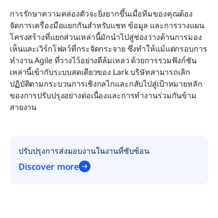
การรักษาความคล่องตัวจะยิ่งยากขึ้นเมื่อทีมของคุณต้อง
จัดการเครื่องมือแยกกันสำหรับแชท ข้อมูล และการวางแผน 
โครงสร้างที่แยกส่วนเหล่านี้มักนำไปสู่ช่องว่างด้านการมอง
เห็นและเวิร์กโฟลว์ที่กระจัดกระจาย ซึ่งทำให้แม้แต่กรอบการ
ทำงาน Agile ที่วางไว้อย่างดีล้มเหลว ด้วยการรวมฟังก์ชัน
เหล่านี้เข้ากับระบบสดเดียวของ Lark บริษัทสามารถเลิก
ปฏิบัติตามกระบวนการเชิงกลไกและกลับไปสู่เป้าหมายหลัก
ของการปรับปรุงอย่างต่อเนื่องและการทำงานร่วมกันข้าม
สายงาน
ปรับปรุงการส่งมอบงานในงานที่ซับซ้อน
Discover more