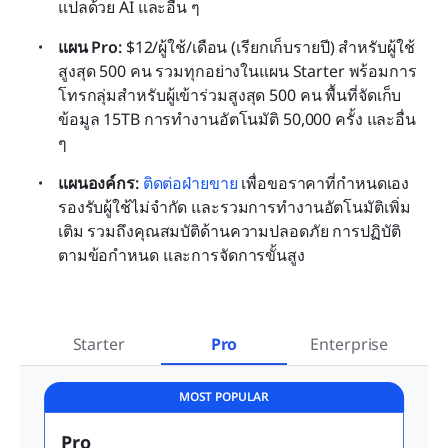
แปลด้วย AI และอื่น ๆ
แผน Pro: 
$12/ผู้ใช้/เดือน (เรียกเก็บรายปี) สำหรับผู้ใช้
สูงสุด 500 คน รวมทุกอย่างในแผน Starter พร้อมการ
โทรกลุ่มสำหรับผู้เข้าร่วมสูงสุด 500 คน พื้นที่จัดเก็บ
ข้อมูล 15TB การทำงานอัตโนมัติ 50,000 ครั้ง และอื่น 
ๆ
แผนองค์กร: 
ติดต่อฝ่ายขาย
 เพื่อขอราคาที่กำหนดเอง 
รองรับผู้ใช้ไม่จำกัด และรวมการทำงานอัตโนมัติเพิ่ม
เติม รวมถึงคุณสมบัติด้านความปลอดภัย การปฏิบัติ
ตามข้อกำหนด และการจัดการขั้นสูง
Starter
Pro
Enterprise
MOST POPULAR
Pro