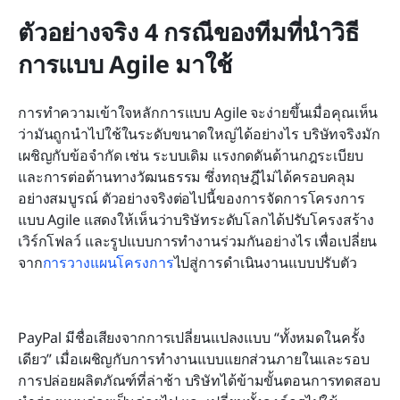
ตัวอย่างจริง 4 กรณีของทีมที่นำวิธี
การแบบ Agile มาใช้
การทำความเข้าใจหลักการแบบ Agile จะง่ายขึ้นเมื่อคุณเห็น
ว่ามันถูกนำไปใช้ในระดับขนาดใหญ่ได้อย่างไร บริษัทจริงมัก
เผชิญกับข้อจำกัด เช่น ระบบเดิม แรงกดดันด้านกฎระเบียบ 
และการต่อต้านทางวัฒนธรรม ซึ่งทฤษฎีไม่ได้ครอบคลุม
อย่างสมบูรณ์ ตัวอย่างจริงต่อไปนี้ของการจัดการโครงการ
แบบ Agile แสดงให้เห็นว่าบริษัทระดับโลกได้ปรับโครงสร้าง 
เวิร์กโฟลว์ และรูปแบบการทำงานร่วมกันอย่างไร เพื่อเปลี่ยน
จาก
การวางแผนโครงการ
ไปสู่การดำเนินงานแบบปรับตัว
PayPal มีชื่อเสียงจากการเปลี่ยนแปลงแบบ “ทั้งหมดในครั้ง
เดียว” เมื่อเผชิญกับการทำงานแบบแยกส่วนภายในและรอบ
การปล่อยผลิตภัณฑ์ที่ล่าช้า บริษัทได้ข้ามขั้นตอนการทดสอบ