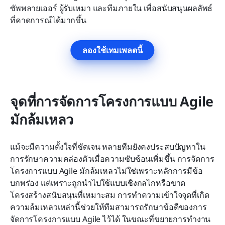
ซัพพลายเออร์ ผู้รับเหมา และทีมภายใน เพื่อสนับสนุนผลลัพธ์
ที่คาดการณ์ได้มากขึ้น
ลองใช้เทมเพลตนี้
จุดที่การจัดการโครงการแบบ Agile 
มักล้มเหลว
แม้จะมีความตั้งใจที่ชัดเจน หลายทีมยังคงประสบปัญหาใน
การรักษาความคล่องตัวเมื่อความซับซ้อนเพิ่มขึ้น การจัดการ
โครงการแบบ Agile มักล้มเหลวไม่ใช่เพราะหลักการมีข้อ
บกพร่อง แต่เพราะถูกนำไปใช้แบบเชิงกลไกหรือขาด
โครงสร้างสนับสนุนที่เหมาะสม การทำความเข้าใจจุดที่เกิด
ความล้มเหลวเหล่านี้ช่วยให้ทีมสามารถรักษาข้อดีของการ
จัดการโครงการแบบ Agile ไว้ได้ ในขณะที่ขยายการทำงาน