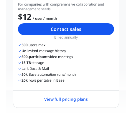
For companies with comprehensive collaboration and 
management needs
$12
  / user / month
Contact sales
Billed annually
500
 users max
Unlimited
 message history
500-participant
 video meetings
15 TB
 storage
Lark Docs & Mail
50k
 Base automation runs/month
20k
 rows per table in Base
View full pricing plans