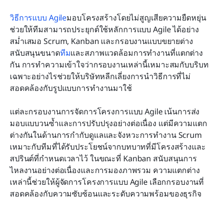
วิธีการแบบ Agile
มอบโครงสร้างโดยไม่สูญเสียความยืดหยุ่น 
ช่วยให้ทีมสามารถประยุกต์ใช้หลักการแบบ Agile ได้อย่าง
สม่ำเสมอ Scrum, Kanban และกรอบงานแบบขยายต่าง
สนับสนุนขนาด
ทีม
และสภาพแวดล้อมการทำงานที่แตกต่าง
กัน การทำความเข้าใจว่ากรอบงานเหล่านี้เหมาะสมกับบริบท
เฉพาะอย่างไรช่วยให้บริษัทหลีกเลี่ยงการนำวิธีการที่ไม่
สอดคล้องกับรูปแบบการทำงานมาใช้
แต่ละกรอบงานการจัดการโครงการแบบ Agile เน้นการส่ง
มอบแบบวนซ้ำและการปรับปรุงอย่างต่อเนื่อง แต่มีความแตก
ต่างกันในด้านการกำกับดูแลและจังหวะการทำงาน Scrum 
เหมาะกับทีมที่ได้รับประโยชน์จากบทบาทที่มีโครงสร้างและ
สปรินต์ที่กำหนดเวลาไว้ ในขณะที่ Kanban สนับสนุนการ
ไหลงานอย่างต่อเนื่องและการมองภาพรวม ความแตกต่าง
เหล่านี้ช่วยให้ผู้จัดการโครงการแบบ Agile เลือกกรอบงานที่
สอดคล้องกับความซับซ้อนและระดับความพร้อมของธุรกิจ