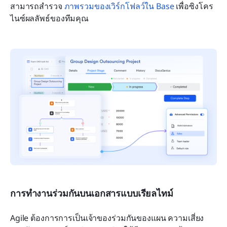
สามารถสำรวจ 
ภาพรวมของเวิร์กโฟลว์ใน Base
 เพื่อซิงโคร
ไนซ์ผลลัพธ์ของทีมคุณ
การทำงานร่วมกันบนเอกสารแบบเรียลไทม์
Agile ต้องการการเป็นเจ้าของร่วมกันของแผน ความเสี่ยง 