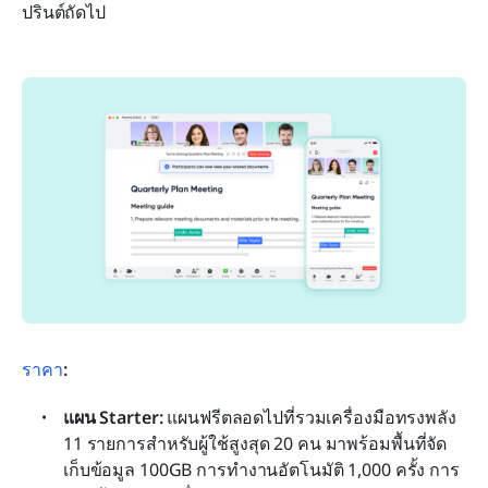
ปรินต์ถัดไป
ราคา
:
แผน Starter: 
แผนฟรีตลอดไปที่รวมเครื่องมือทรงพลัง 
11 รายการสำหรับผู้ใช้สูงสุด 20 คน มาพร้อมพื้นที่จัด
เก็บข้อมูล 100GB การทำงานอัตโนมัติ 1,000 ครั้ง การ