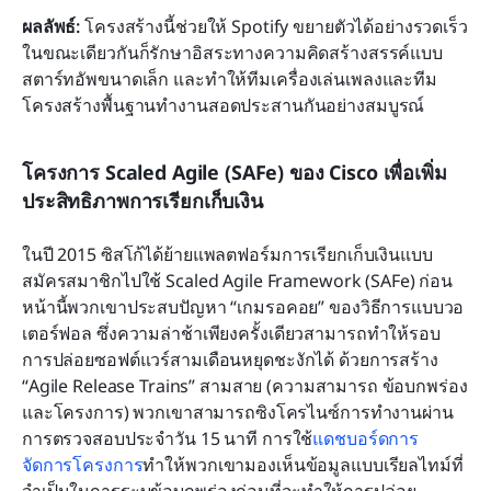
ผลลัพธ์:
 โครงสร้างนี้ช่วยให้ Spotify ขยายตัวได้อย่างรวดเร็ว 
ในขณะเดียวกันก็รักษาอิสระทางความคิดสร้างสรรค์แบบ
สตาร์ทอัพขนาดเล็ก และทำให้ทีมเครื่องเล่นเพลงและทีม
โครงสร้างพื้นฐานทำงานสอดประสานกันอย่างสมบูรณ์
โครงการ Scaled Agile (SAFe) ของ Cisco เพื่อเพิ่ม
ประสิทธิภาพการเรียกเก็บเงิน
ในปี 2015 ซิสโก้ได้ย้ายแพลตฟอร์มการเรียกเก็บเงินแบบ
สมัครสมาชิกไปใช้ Scaled Agile Framework (SAFe) ก่อน
หน้านี้พวกเขาประสบปัญหา “เกมรอคอย” ของวิธีการแบบวอ
เตอร์ฟอล ซึ่งความล่าช้าเพียงครั้งเดียวสามารถทำให้รอบ
การปล่อยซอฟต์แวร์สามเดือนหยุดชะงักได้ ด้วยการสร้าง 
“Agile Release Trains” สามสาย (ความสามารถ ข้อบกพร่อง 
และโครงการ) พวกเขาสามารถซิงโครไนซ์การทำงานผ่าน
การตรวจสอบประจำวัน 15 นาที การใช้
แดชบอร์ดการ
จัดการโครงการ
ทำให้พวกเขามองเห็นข้อมูลแบบเรียลไทม์ที่