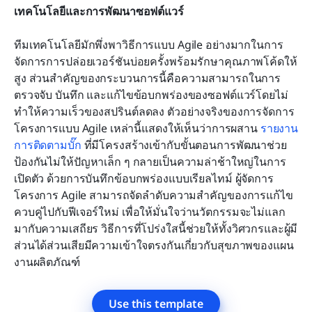
เทคโนโลยีและการพัฒนาซอฟต์แวร์
ทีมเทคโนโลยีมักพึ่งพาวิธีการแบบ Agile อย่างมากในการ
จัดการการปล่อยเวอร์ชันบ่อยครั้งพร้อมรักษาคุณภาพโค้ดให้
สูง ส่วนสำคัญของกระบวนการนี้คือความสามารถในการ
ตรวจจับ บันทึก และแก้ไขข้อบกพร่องของซอฟต์แวร์โดยไม่
ทำให้ความเร็วของสปรินต์ลดลง ตัวอย่างจริงของการจัดการ
โครงการแบบ Agile เหล่านี้แสดงให้เห็นว่าการผสาน 
รายงาน
การติดตามบั๊ก
 ที่มีโครงสร้างเข้ากับขั้นตอนการพัฒนาช่วย
ป้องกันไม่ให้ปัญหาเล็ก ๆ กลายเป็นความล่าช้าใหญ่ในการ
เปิดตัว ด้วยการบันทึกข้อบกพร่องแบบเรียลไทม์ ผู้จัดการ
โครงการ Agile สามารถจัดลำดับความสำคัญของการแก้ไข
ควบคู่ไปกับฟีเจอร์ใหม่ เพื่อให้มั่นใจว่านวัตกรรมจะไม่แลก
มากับความเสถียร วิธีการที่โปร่งใสนี้ช่วยให้ทั้งวิศวกรและผู้มี
ส่วนได้ส่วนเสียมีความเข้าใจตรงกันเกี่ยวกับสุขภาพของแผน
งานผลิตภัณฑ์
Use this template