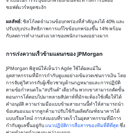
จำเป็นในการระบุข้อบกพร่องก่อนที่จะทำให้การปล่อย
ซอฟต์แวร์หยุดชะงัก
ผลลัพธ์:
 ซิสโก้ลดจำนวนข้อบกพร่องที่สำคัญลงได้ 40% และ
ปรับปรุงประสิทธิภาพการแก้ไขข้อบกพร่องขึ้น 14% พร้อม
กับลดการทำงานล่วงเวลาของพนักงานลงอย่างมาก
การเร่งความเร็วข้ามแผนกของ JPMorgan
JPMorgan พิสูจน์ให้เห็นว่า Agile ใช้ได้ผลแม้ใน
อุตสาหกรรมที่มีการกำกับดูแลอย่างเข้มงวดเช่นการเงิน โดย
การจับคู่วิศวกรกับผู้เชี่ยวชาญด้านกฎหมายและการปฏิบัติ
ตามข้อกำหนดใน “สปรินต์” เดียวกัน พวกเขาสามารถตัดขั้น
ตอนการโต้ตอบไปมาหลายสัปดาห์ที่มักจะต้องใช้เพื่อให้ได้
คำอนุมัติ ความร่วมมือแบบข้ามสายงานนี้ทำให้สามารถนำ
ข้อเสนอแนะจากลูกค้ามาปรับใช้กับผลิตภัณฑ์ธนาคารได้
แบบเรียลไทม์ การส่งมอบที่รวดเร็วในอุตสาหกรรมที่มีการ
กำกับดูแลขึ้นอยู่กับ 
แนวปฏิบัติการสื่อสารของทีมที่ดีที่สุด
 ซึ่ง
ช่วยทำลายกำแพงระหว่างแผนก