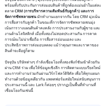
พร้อมทั้งรับประกันการส่งมอบสินค้าที่ถูกต้องแม่นยำในแต่ละ
เกร็ดความรู้เพิ่มเติม: CRM กับ SCM กับ ERP แตกต่าง
ตลาด 
CRM (การบริหารความสัมพันธ์กับลูกค้า) และการ
กันอย่างไร?
จัดการซัพพลายเชน
 มักทำงานแยกจากกัน โดย CRM มุ่งเน้น
การสื่อสารกับลูกค้า ในขณะที่การจัดการซัพพลายเชนมุ่ง
การทำงานร่วมกันระหว่าง CRM และ SCM
เน้นการวางแผนสินค้าคงคลัง การประสานงานกับผู้ขาย และ
งานด้านโลจิสติกส์ เมื่อทั้งสองไม่สอดประสานกัน การคาด
วิธีเลือกโซลูชัน CRM + SCM ที่เหมาะสม
การณ์จะไม่น่าเชื่อถือ การสื่อสารอ่อนแอลง และ
บทสรุป
ประสิทธิภาพการส่งมอบลดลง แม้ว่าคุณภาพและราคาของ
สินค้าจะดีอยู่ก็ตาม 
คำถามที่พบบ่อย
ปัจจุบัน บริษัทต่างๆ กำลังเชื่อมโยงทั้งสองฟังก์ชันเข้าด้วยกัน
การอ่านที่เกี่ยวข้อง
ผ่าน CRM ร่วม เพื่อให้ข้อมูลเชิงลึก การติดตามแบบเรียลไทม์ 
และการทำงานร่วมกันผ่านเวิร์กโฟลว์ดิจิทัล เพื่อให้ทุกแผนก
ทำงานด้วยข้อมูลเดียวกัน แพลตฟอร์มสมัยใหม่สนับสนุนการ
ประสานงานนี้ และ Lark ก็ค่อยๆ ปรากฏเป็นพื้นที่ทำงานที่
เชื่อมโยงกันเช่นนี้