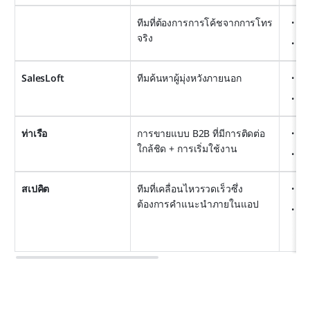
ทีมที่ต้องการการโค้ชจากการโทร
ปั
จริง
สั
SalesLoft
ทีมค้นหาผู้มุ่งหวังภายนอก
จั
กา
ท่าเรือ
การขายแบบ B2B ที่มีการติดต่อ
ห้
ใกล้ชิด + การเริ่มใช้งาน
ศูน
สเปคิต
ทีมที่เคลื่อนไหวรวดเร็วซึ่ง
กา
ต้องการคำแนะนำภายในแอป
กา