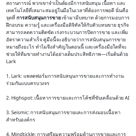
สถานการณ์ พวกเขาจำเป็นต้องมีการสนับสนุน เนื้อหา และ
เทคโนโลยีที่เหมาะสมอยู่ในมือในเวลาที่ต้องการพอดี นั่นคือ
องค์ประกอบหลักของกลยุทธ์การสนับสนุนการขายที่
จุดที่ 
การสนับสนุนการขาย
 เข้ามามีบทบาท ด้วยการมอบการ
แข็งแกร่ง
ฝึกอบรม ความรู้ และเครื่องมือดิจิทัลให้กับตัวแทนขาย ธุรกิจ
แนวทางปฏิบัติที่ดีที่สุด/เคล็ดลับการใช้งานกับ Lark
สามารถลดความติดขัด เร่งกระบวนการปิดการขาย และเพิ่ม
อัตราความสำเร็จ คู่มือนี้จะอธิบายว่าการสนับสนุนการขาย
ทำไมการสนับสนุนการขายจึงมีความสำคัญ
หมายถึงอะไร ทำไมจึงสำคัญในตอนนี้ และเครื่องมือใดที่จะ
ช่วยให้ทีมขายทำงานได้อย่างเต็มประสิทธิภาพ—เริ่มต้นด้วย 
แนวโน้มที่กำลังกำหนดทิศทางการสนับสนุนการขาย
Lark
คำถามที่พบบ่อย
1. Lark: แพลตฟอร์มการสนับสนุนการขายและการทำงาน
ร่วมกันแบบครบวงจร
การอ่านที่เกี่ยวข้อง
2. Highspot: เนื้อหาการขายและการโค้ชที่ขับเคลื่อนด้วย AI
3. Seismic: การสนับสนุนการขายและการส่งมอบเนื้อหา
สำหรับองค์กร
4. Mindtickle: การเตรียมความพร้อมด้านการขายและการ