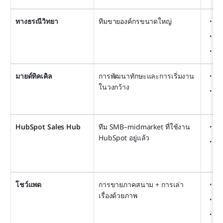
ทางธรณีวิทยา
ทีมขายองค์กรขนาดใหญ่
กา
กา
กา
มายด์ทิคเคิล
การพัฒนาทักษะและการเริ่มงาน
กา
ในวงกว้าง
กา
เก
HubSpot Sales Hub
ทีม SMB–midmarket ที่ใช้งาน 
CR
HubSpot อยู่แล้ว
เท
โชว์แพด
การขายภาคสนาม + การเล่า
ศู
เรื่องด้วยภาพ
พอร
กา