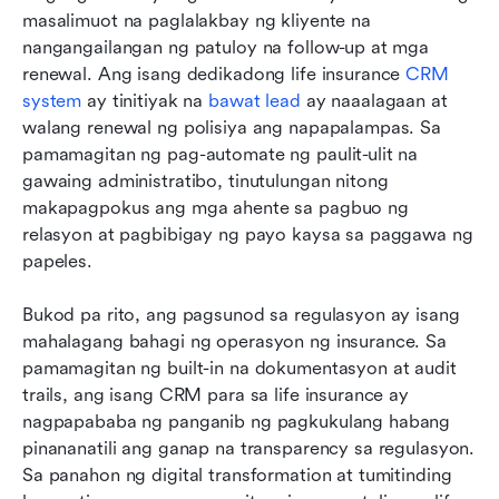
masalimuot na paglalakbay ng kliyente na 
nangangailangan ng patuloy na follow-up at mga 
renewal. Ang isang dedikadong life insurance 
CRM 
system
 ay tinitiyak na 
bawat lead
 ay naaalagaan at 
walang renewal ng polisiya ang napapalampas. Sa 
pamamagitan ng pag-automate ng paulit-ulit na 
gawaing administratibo, tinutulungan nitong 
makapagpokus ang mga ahente sa pagbuo ng 
relasyon at pagbibigay ng payo kaysa sa paggawa ng 
papeles.
Bukod pa rito, ang pagsunod sa regulasyon ay isang 
mahalagang bahagi ng operasyon ng insurance. Sa 
pamamagitan ng built-in na dokumentasyon at audit 
trails, ang isang CRM para sa life insurance ay 
nagpapababa ng panganib ng pagkukulang habang 
pinananatili ang ganap na transparency sa regulasyon. 
Sa panahon ng digital transformation at tumitinding 