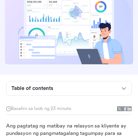
Table of contents
Ano ang life insurance CRM?
Basahin sa loob ng 23 minuto
Bakit kailangan ng mga ahente ng life insurance
ng CRM na nakatuon sa industriya
Ang pagtatag ng matibay na relasyon sa kliyente ay 
pundasyon ng pangmatagalang tagumpay para sa 
Nangungunang 10 life insurance CRM platform: