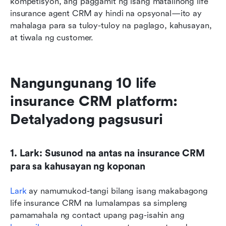
kompetisyon, ang paggamit ng isang matalinong life 
insurance agent CRM ay hindi na opsyonal—ito ay 
mahalaga para sa tuloy-tuloy na paglago, kahusayan, 
at tiwala ng customer.
Nangungunang 10 life 
insurance CRM platform: 
Detalyadong pagsusuri
1. Lark: Susunod na antas na insurance CRM 
para sa kahusayan ng koponan
Lark
 ay namumukod-tangi bilang isang makabagong 
life insurance CRM na lumalampas sa simpleng 
pamamahala ng contact upang pag-isahin ang 