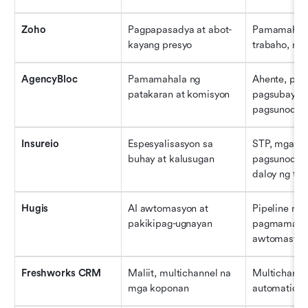
Zoho
Pagpapasadya at abot-
Pamamahala 
kayang presyo
trabaho, mg
AgencyBloc
Pamamahala ng 
Ahente, pata
patakaran at komisyon
pagsubaybay
pagsunod
Insureio
Espesyalisasyon sa 
STP, mga too
buhay at kalusugan
pagsunod, m
daloy ng tr
Hugis
AI awtomasyon at 
Pipeline na 
pakikipag-ugnayan
pagmamarka 
awtomasyon
Freshworks CRM
Maliit, multichannel na 
Multichannel
mga koponan
automation, 