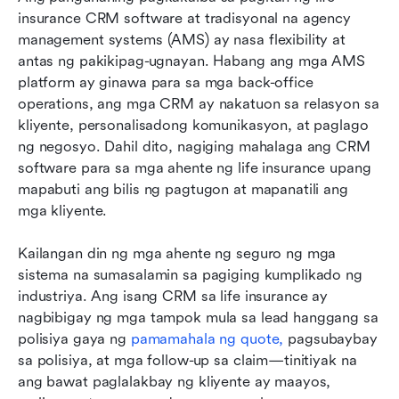
insurance CRM software at tradisyonal na agency 
management systems (AMS) ay nasa flexibility at 
antas ng pakikipag-ugnayan. Habang ang mga AMS 
platform ay ginawa para sa mga back-office 
operations, ang mga CRM ay nakatuon sa relasyon sa 
kliyente, personalisadong komunikasyon, at paglago 
ng negosyo. Dahil dito, nagiging mahalaga ang CRM 
software para sa mga ahente ng life insurance upang 
mapabuti ang bilis ng pagtugon at mapanatili ang 
mga kliyente.
Kailangan din ng mga ahente ng seguro ng mga 
sistema na sumasalamin sa pagiging kumplikado ng 
industriya. Ang isang CRM sa life insurance ay 
nagbibigay ng mga tampok mula sa lead hanggang sa 
polisiya gaya ng 
pamamahala ng quote,
 pagsubaybay 
sa polisiya, at mga follow-up sa claim—tinitiyak na 
ang bawat paglalakbay ng kliyente ay maayos, 