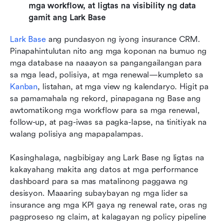
mga workflow, at ligtas na visibility ng data 
gamit ang Lark Base
Lark Base
 ang pundasyon ng iyong insurance CRM. 
Pinapahintulutan nito ang mga koponan na bumuo ng 
mga database na naaayon sa pangangailangan para 
sa mga lead, polisiya, at mga renewal—kumpleto sa 
Kanban
, listahan, at mga view ng kalendaryo. Higit pa 
sa pamamahala ng rekord, pinapagana ng Base ang 
awtomatikong mga workflow para sa mga renewal, 
follow-up, at pag-iwas sa pagka-lapse, na tinitiyak na 
walang polisiya ang mapapalampas.
Kasinghalaga, nagbibigay ang Lark Base ng ligtas na 
kakayahang makita ang datos at mga performance 
dashboard para sa mas matalinong paggawa ng 
desisyon. Maaaring subaybayan ng mga lider sa 
insurance ang mga KPI gaya ng renewal rate, oras ng 
pagproseso ng claim, at kalagayan ng policy pipeline