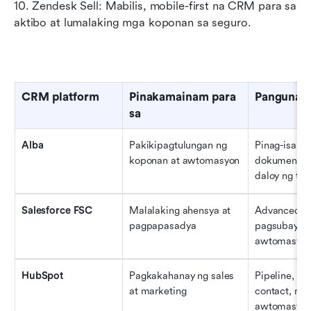
10. Zendesk Sell: Mabilis, mobile-first na CRM para sa 
aktibo at lumalaking mga koponan sa seguro.
CRM platform
Pinakamainam para 
Pangunah
sa
Alba
Pakikipagtulungan ng 
Pinag-isang 
koponan at awtomasyon
dokumento, 
daloy ng tr
Salesforce FSC
Malalaking ahensya at 
Advanced ana
pagpapasadya
pagsubaybay
awtomasyo
HubSpot
Pagkakahanay ng sales 
Pipeline, p
at marketing
contact, mg
awtomasyo