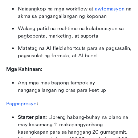
Naiaangkop na mga workflow at 
awtomasyon
 na 
akma sa pangangailangan ng koponan
Walang patid na real-time na kolaborasyon sa 
pagbebenta, marketing, at suporta
Matatag na AI field shortcuts para sa pagsasalin, 
pagsusulat ng formula, at AI buod
Mga Kahinaan:
Ang mga mas bagong tampok ay 
nangangailangan ng oras para i-set up
Pagpepresyo
:
Starter plan: 
Libreng habang-buhay na plano na 
may kasamang 11 makapangyarihang 
kasangkapan para sa hanggang 20 gumagamit. 