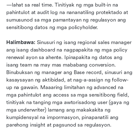
—lahat sa real time. Tinitiyak ng mga built-in na 
pahintulot at audit log na nananatiling protektado at 
sumusunod sa mga pamantayan ng regulasyon ang 
sensitibong datos ng mga policyholder.
Halimbawa:
 Sinusuri ng isang regional sales manager 
ang isang dashboard na nagpapakita ng mga policy 
renewal ayon sa ahente. Ipinapakita ng datos ang 
isang team na may mas mababang conversion. 
Binubuksan ng manager ang Base record, sinusuri ang 
kasaysayan ng aktibidad, at nag-a-assign ng follow-
up na gawain. Maaaring limitahan ng advanced na 
mga pahintulot ang access sa mga sensitibong field, 
tinitiyak na tanging mga awtorisadong user (gaya ng 
mga underwriter) lamang ang makakakita ng 
kumpidensyal na impormasyon, pinapanatili ang 
parehong insight at pagsunod sa regulasyon.