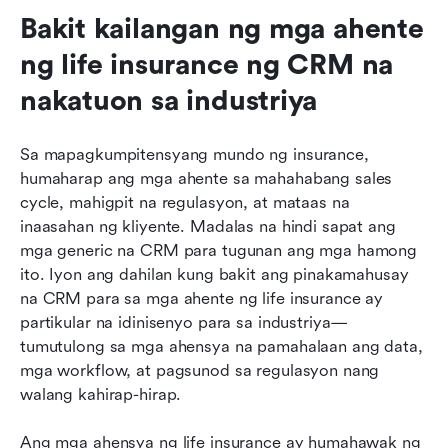
Bakit kailangan ng mga ahente 
ng life insurance ng CRM na 
nakatuon sa industriya
Sa mapagkumpitensyang mundo ng insurance, 
humaharap ang mga ahente sa mahahabang sales 
cycle, mahigpit na regulasyon, at mataas na 
inaasahan ng kliyente. Madalas na hindi sapat ang 
mga generic na CRM para tugunan ang mga hamong 
ito. Iyon ang dahilan kung bakit ang pinakamahusay 
na CRM para sa mga ahente ng life insurance ay 
partikular na idinisenyo para sa industriya—
tumutulong sa mga ahensya na pamahalaan ang data, 
mga workflow, at pagsunod sa regulasyon nang 
walang kahirap-hirap.
Ang mga ahensya ng life insurance ay humahawak ng 