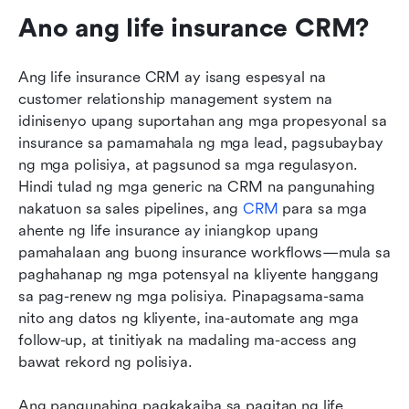
Ano ang life insurance CRM?
Ang life insurance CRM ay isang espesyal na 
customer relationship management system na 
idinisenyo upang suportahan ang mga propesyonal sa 
insurance sa pamamahala ng mga lead, pagsubaybay 
ng mga polisiya, at pagsunod sa mga regulasyon. 
Hindi tulad ng mga generic na CRM na pangunahing 
nakatuon sa sales pipelines, ang 
CRM
 para sa mga 
ahente ng life insurance ay iniangkop upang 
pamahalaan ang buong insurance workflows—mula sa 
paghahanap ng mga potensyal na kliyente hanggang 
sa pag-renew ng mga polisiya. Pinapagsama-sama 
nito ang datos ng kliyente, ina-automate ang mga 
follow-up, at tinitiyak na madaling ma-access ang 
bawat rekord ng polisiya.
Ang pangunahing pagkakaiba sa pagitan ng life 