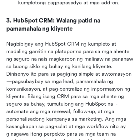
kumpletong pagpapasadya at mga add-on.
3. HubSpot CRM: Walang patid na 
pamamahala ng kliyente
Nagbibigay ang HubSpot CRM ng kumpleto at 
madaling gamitin na plataporma para sa mga ahente 
ng seguro na nais magkaroon ng malinaw na pananaw 
sa buong siklo ng buhay ng kanilang kliyente. 
Dinisenyo ito para sa pagiging simple at awtomasyon
—pagsubaybay sa mga lead, pamamahala ng 
komunikasyon, at pag-centralize ng impormasyon ng 
kliyente. Bilang isang CRM para sa mga ahente ng 
seguro sa buhay, tumutulong ang HubSpot na i-
automate ang mga renewal, follow-up, at mga 
personalisadong kampanya sa marketing. Ang mga 
kasangkapan sa pag-uulat at mga workflow nito ay 
ginagawa itong perpekto para sa mga team na 