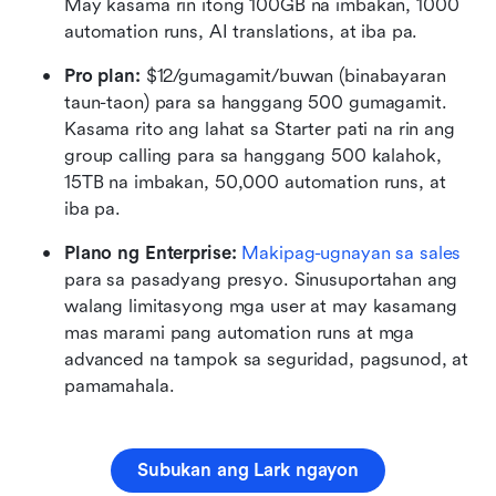
May kasama rin itong 100GB na imbakan, 1000 
automation runs, AI translations, at iba pa.
Pro plan: 
$12/gumagamit/buwan (binabayaran 
taun-taon) para sa hanggang 500 gumagamit. 
Kasama rito ang lahat sa Starter pati na rin ang 
group calling para sa hanggang 500 kalahok, 
15TB na imbakan, 50,000 automation runs, at 
iba pa.
Plano ng Enterprise:
Makipag-ugnayan sa sales
para sa pasadyang presyo. Sinusuportahan ang 
walang limitasyong mga user at may kasamang 
mas marami pang automation runs at mga 
advanced na tampok sa seguridad, pagsunod, at 
pamamahala.
Subukan ang Lark ngayon