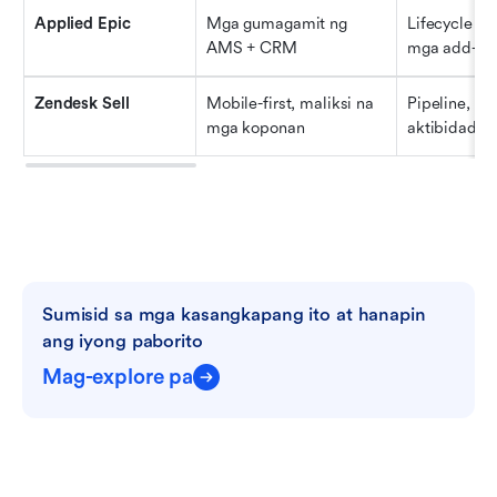
Applied Epic
Mga gumagamit ng 
Lifecycle ng
AMS + CRM
mga add-on
Zendesk Sell
Mobile-first, maliksi na 
Pipeline, pa
mga koponan
aktibidad, p
Sumisid sa mga kasangkapang ito at hanapin 
ang iyong paborito
Mag-explore pa