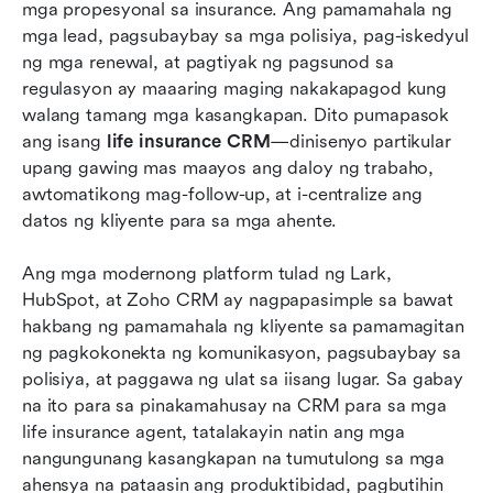
mga propesyonal sa insurance. Ang pamamahala ng 
Detalyadong pagsusuri
mga lead, pagsubaybay sa mga polisiya, pag-iskedyul 
ng mga renewal, at pagtiyak ng pagsunod sa 
Paano pumili ng perpektong CRM para sa mga
regulasyon ay maaaring maging nakakapagod kung 
ahensya ng seguro sa buhay
walang tamang mga kasangkapan. Dito pumapasok 
Mga pangunahing hamon para sa mga ahente
ang isang 
life insurance CRM
—dinisenyo partikular 
ng life insurance
upang gawing mas maayos ang daloy ng trabaho, 
awtomatikong mag-follow-up, at i-centralize ang 
CRM ng insurance sa buhay kumpara sa AMS:
datos ng kliyente para sa mga ahente. 
Ano ba talaga ang kailangan mo?
Ang mga modernong platform tulad ng Lark, 
Konklusyon
HubSpot, at Zoho CRM ay nagpapasimple sa bawat 
Mga Madalas Itanong
hakbang ng pamamahala ng kliyente sa pamamagitan 
ng pagkokonekta ng komunikasyon, pagsubaybay sa 
Kaugnay na pagbabasa
polisiya, at paggawa ng ulat sa iisang lugar. Sa gabay 
na ito para sa pinakamahusay na CRM para sa mga 
life insurance agent, tatalakayin natin ang mga 
nangungunang kasangkapan na tumutulong sa mga 
ahensya na pataasin ang produktibidad, pagbutihin 