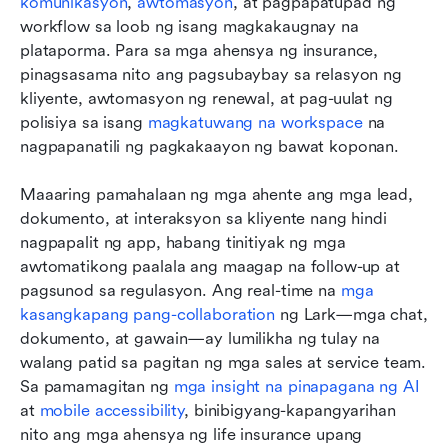
komunikasyon
, 
awtomasyon
, at pagpapatupad ng 
workflow sa loob ng isang magkakaugnay na 
plataporma. Para sa mga ahensya ng insurance, 
pinagsasama nito ang pagsubaybay sa relasyon ng 
kliyente, awtomasyon ng renewal, at pag-uulat ng 
polisiya sa isang 
magkatuwang na workspace
 na 
nagpapanatili ng pagkakaayon ng bawat koponan. 
Maaaring pamahalaan ng mga ahente ang mga lead, 
dokumento, at interaksyon sa kliyente nang hindi 
nagpapalit ng app, habang tinitiyak ng mga 
awtomatikong paalala ang maagap na follow-up at 
pagsunod sa regulasyon. Ang real-time na 
mga 
kasangkapang pang-collaboration
 ng Lark—mga chat, 
dokumento, at gawain—ay lumilikha ng tulay na 
walang patid sa pagitan ng mga sales at service team. 
Sa pamamagitan ng 
mga insight na pinapagana ng AI
at 
mobile accessibility
, binibigyang-kapangyarihan 
nito ang mga ahensya ng life insurance upang 