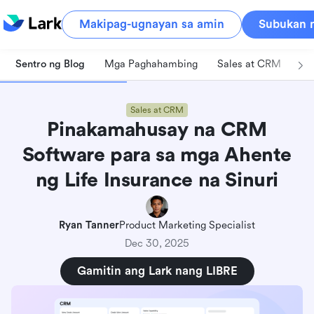
Makipag-ugnayan sa amin
Subukan n
Sentro ng Blog
Mga Paghahambing
Sales at CRM
Pa
Sales at CRM
Pinakamahusay na CRM
Software para sa mga Ahente
ng Life Insurance na Sinuri
Ryan Tanner
Product Marketing Specialist
Dec 30, 2025
Gamitin ang Lark nang LIBRE