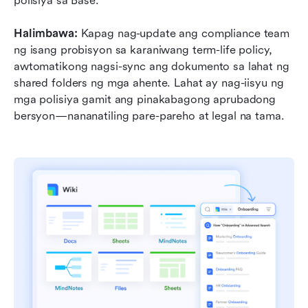
polisiya sa Base.
Halimbawa:
 Kapag nag-update ang compliance team 
ng isang probisyon sa karaniwang term-life policy, 
awtomatikong nagsi-sync ang dokumento sa lahat ng 
shared folders ng mga ahente. Lahat ay nag-iisyu ng 
mga polisiya gamit ang pinakabagong aprubadong 
bersyon—nananatiling pare-pareho at legal na tama.