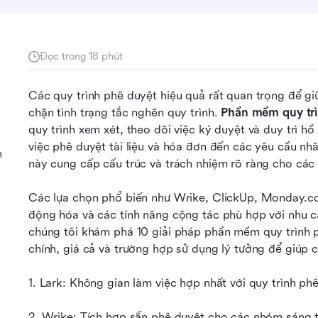
Đọc trong 18 phút
Các quy trình phê duyệt hiệu quả rất quan trọng để gi
chặn tình trạng tắc nghẽn quy trình. 
Phần mềm quy trì
quy trình xem xét, theo dõi việc ký duyệt và duy trì hồ 
việc phê duyệt tài liệu và hóa đơn đến các yêu cầu nhân
n
này cung cấp cấu trúc và trách nhiệm rõ ràng cho các
Các lựa chọn phổ biến như Wrike, ClickUp, Monday.com 
động hóa và các tính năng cộng tác phù hợp với nhu c
chúng tôi khám phá 10 giải pháp phần mềm quy trình ph
chính, giá cả và trường hợp sử dụng lý tưởng để giúp
1. Lark: Không gian làm việc hợp nhất với quy trình 
2. Wrike: Tích hợp sẵn phê duyệt cho các nhóm sáng 