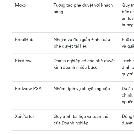
Moxo
Tương tác phê duyệt với khách 
Quy tr
hàng
bên ng
an toà
hướng
ProofHub
Nhiệm vụ đơn giản + nhu cầu 
Phê du
phê duyệt tài liệu
và quả
Kissflow
Doanh nghiệp có các phê duyệt 
Trình 
kinh doanh nhiều bước
định t
quy tr
Birdview PSA
Nhóm dịch vụ chuyên nghiệp
Dự án 
chính,
nguồn 
XaitPorter
Quy trình tài liệu và tuân thủ 
Đồng t
của Doanh nghiệp
duyệt 