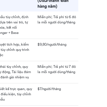
(USD/thanh toán 
hàng năm)
ẫu tùy chỉnh, định 
Miễn phí; Trả phí từ 6 đô 
ựa trên vai trò, tự 
la mỗi người dùng/tháng
óa, kết nối 
nger + Base
yệt tích hợp, kiểm 
$9,80/người/tháng
 tùy chỉnh quy trình 
iệc
thái tùy chỉnh, quy 
Miễn phí; Trả phí từ 7 đô 
tự động, Tài liệu đám 
la mỗi người dùng/tháng
 đánh giá nhiệm vụ
iết kế trực quan, quy 
$7/người/tháng
 điều kiện, tùy chỉnh 
mẫu