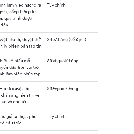
ình làm việc hướng ra 
Tùy chỉnh
oài, cổng thông tin 
n, quy trình được 
 dẫn
yệt nhanh, duyệt thử 
$45/tháng (cố định)
n lý phiên bản tập tin
thiết kế biểu mẫu, 
$15/người/tháng
uyến dựa trên vai trò, 
ình làm việc phức tạp
+ phê duyệt tài 
$19/người/tháng
 khả năng hiển thị về 
lực và chi tiêu
ác giả tài liệu, phê 
Tùy chỉnh
có cấu trúc