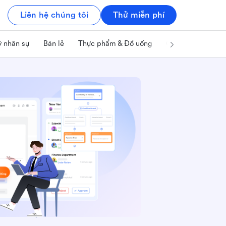
Liên hệ chúng tôi
Thử miễn phí
ý nhân sự
Bán lẻ
Thực phẩm & Đồ uống
Công nghệ & IT