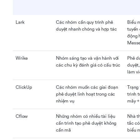
Lark
Các nhóm cần quy trình phê 
Biểu m
duyệt nhanh chóng và hợp tác
tuyến d
động h
Messe
Wrike
Nhóm sáng tạo và vận hành với 
Phê du
các chu kỳ đánh giá có cấu trúc
duyệt,
làm v
ClickUp
Các nhóm muốn các giai đoạn 
Trạng 
phê duyệt linh hoạt trong các 
trình 
nhiệm vụ
mây +
Cflow
Những nhóm có nhiều tài liệu 
Nhà th
cần trình tạo phê duyệt không 
tắc có
cần mã
biểu 