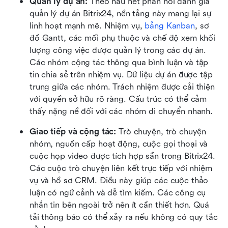
Quản lý dự án:
 Theo hầu hết phản hồi đánh giá 
quản lý dự án Bitrix24, nền tảng này mang lại sự 
linh hoạt mạnh mẽ. Nhiệm vụ, 
bảng Kanban
, sơ 
đồ Gantt, các mối phụ thuộc và chế độ xem khối 
lượng công việc được quản lý trong các dự án. 
Các nhóm cộng tác thông qua bình luận và tập 
tin chia sẻ trên nhiệm vụ. Dữ liệu dự án được tập 
trung giữa các nhóm. Trách nhiệm được cải thiện 
với quyền sở hữu rõ ràng. Cấu trúc có thể cảm 
thấy nặng nề đối với các nhóm di chuyển nhanh.
Giao tiếp và cộng tác:
 Trò chuyện, trò chuyện 
nhóm, nguồn cấp hoạt động, cuộc gọi thoại và 
cuộc họp video được tích hợp sẵn trong Bitrix24. 
Các cuộc trò chuyện liên kết trực tiếp với nhiệm 
vụ và hồ sơ CRM. Điều này giúp các cuộc thảo 
luận có ngữ cảnh và dễ tìm kiếm. Các công cụ 
nhắn tin bên ngoài trở nên ít cần thiết hơn. Quá 
tải thông báo có thể xảy ra nếu không có quy tắc 