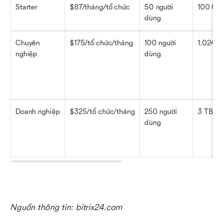
Starter
$87/tháng/tổ chức
50 người 
100 GB
dùng
Chuyên 
$175/tổ chức/tháng
100 người 
1.024 G
nghiệp
dùng
Doanh nghiệp
$325/tổ chức/tháng
250 người 
3 TB
dùng
Nguồn thông tin: bitrix24.com