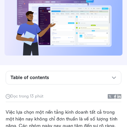
Bitrix24 là gì?
Đi sâu vào các tính năng cốt lõi của Bitrix24
Đánh giá gói dịch vụ miễn phí và giá của Bitrix24
Ưu điểm của Bitrix24: Những điều người dùng
yêu thích
Table of contents
Nhược điểm của Bitrix24: Các phàn nàn và hạn
chế thường gặp
Đọc trong 13 phút
Trải nghiệm người dùng Bitrix24: Ai là người phù
Việc lựa chọn một nền tảng kinh doanh tất cả trong 
hợp nhất
một hiện nay không chỉ đơn thuần là về số lượng tính 
Gặp Lark: Một lựa chọn linh hoạt, hiện đại thay
năng. Các nhóm ngày nay quan tâm đến sự rõ ràng, 