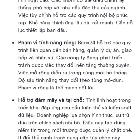
linh hoạt cao. Các nhóm có thể điều chỉnh hệ 
thống phù hợp với nhu cầu đặc thù của ngành. 
Việc tùy chỉnh hỗ trợ các quy trình nội bộ phức 
tạp. Khả năng thích ứng lâu dài rất mạnh. Cần nỗ 
lực thiết lập ban đầu.
Phạm vi tính năng rộng:
 Bitrix24 hỗ trợ các quy 
trình liên quan đến bán hàng, quản lý dự án, giao 
tiếp và nhân sự. Các công ty đang phát triển 
tránh được việc thay đổi nền tảng thường xuyên. 
Việc mở rộng diễn ra trong cùng một hệ thống. 
Độ sâu tính năng thay đổi theo từng mô-đun. 
Phạm vi rộng là thế mạnh cốt lõi.
Hỗ trợ đám mây và tại chỗ:
 Tính linh hoạt trong 
triển khai đáp ứng nhu cầu tuân thủ và kiểm soát 
dữ liệu. Doanh nghiệp lựa chọn hình thức lưu trữ 
dựa trên chính sách nội bộ. Điều này tạo dựng 
niềm tin trong môi trường được quản lý chặt chẽ. 
Ít đối thủ cạnh tranh cung cấp tùy chọn này.