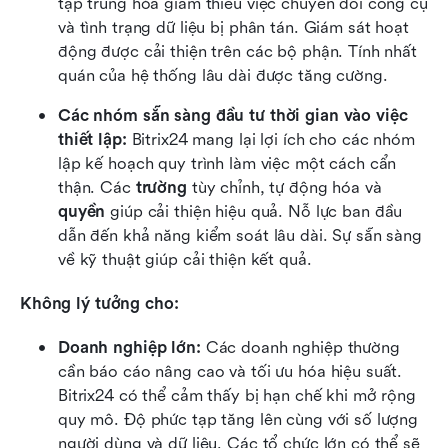
tập trung hóa giảm thiểu việc chuyển đổi công cụ 
và tình trạng dữ liệu bị phân tán. Giám sát hoạt 
động được cải thiện trên các bộ phận. Tính nhất 
quán của hệ thống lâu dài được tăng cường.
Các nhóm sẵn sàng đầu tư thời gian vào việc 
thiết lập:
 Bitrix24 mang lại lợi ích cho các nhóm 
lập kế hoạch quy trình làm việc một cách cẩn 
thận. Các 
trường
 tùy chỉnh, tự động hóa và 
quyền
 giúp cải thiện hiệu quả. Nỗ lực ban đầu 
dẫn đến khả năng kiểm soát lâu dài. Sự sẵn sàng 
về kỹ thuật giúp cải thiện kết quả.
Không lý tưởng cho:
Doanh nghiệp lớn:
 Các doanh nghiệp thường 
cần báo cáo nâng cao và tối ưu hóa hiệu suất. 
Bitrix24 có thể cảm thấy bị hạn chế khi mở rộng 
quy mô. Độ phức tạp tăng lên cùng với số lượng 
người dùng và dữ liệu. Các tổ chức lớn có thể sẽ 