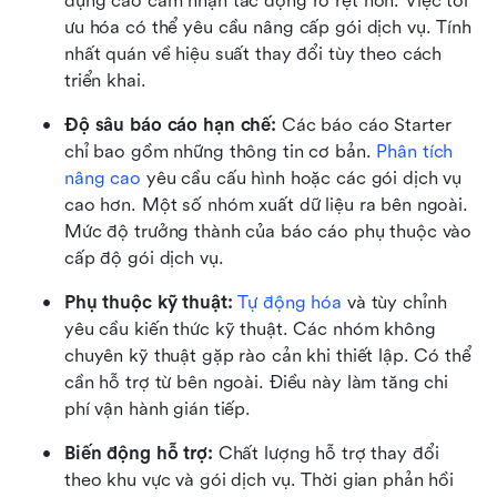
dụng cao cảm nhận tác động rõ rệt hơn. Việc tối 
ưu hóa có thể yêu cầu nâng cấp gói dịch vụ. Tính 
nhất quán về hiệu suất thay đổi tùy theo cách 
triển khai.
Độ sâu báo cáo hạn chế:
 Các báo cáo Starter 
chỉ bao gồm những thông tin cơ bản. 
Phân tích 
nâng cao
 yêu cầu cấu hình hoặc các gói dịch vụ 
cao hơn. Một số nhóm xuất dữ liệu ra bên ngoài. 
Mức độ trưởng thành của báo cáo phụ thuộc vào 
cấp độ gói dịch vụ.
Phụ thuộc kỹ thuật:
Tự động hóa
 và tùy chỉnh 
yêu cầu kiến thức kỹ thuật. Các nhóm không 
chuyên kỹ thuật gặp rào cản khi thiết lập. Có thể 
cần hỗ trợ từ bên ngoài. Điều này làm tăng chi 
phí vận hành gián tiếp.
Biến động hỗ trợ:
 Chất lượng hỗ trợ thay đổi 
theo khu vực và gói dịch vụ. Thời gian phản hồi 