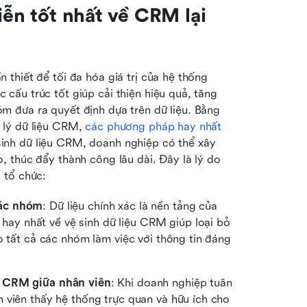
iễn tốt nhất về CRM lại 
thiết để tối đa hóa giá trị của hệ thống 
ấu trúc tốt giúp cải thiện hiệu quả, tăng 
 đưa ra quyết định dựa trên dữ liệu. Bằng 
lý dữ liệu CRM, 
các phương pháp hay nhất 
inh dữ liệu CRM, doanh nghiệp có thể xây 
 thúc đẩy thành công lâu dài. Đây là lý do 
 tổ chức:
các nhóm
: Dữ liệu chính xác là nền tảng của 
y nhất về vệ sinh dữ liệu CRM giúp loại bỏ 
o tất cả các nhóm làm việc với thông tin đáng 
i CRM giữa nhân viên
: Khi doanh nghiệp tuân 
theo các thực tiễn tốt nhất về áp dụng CRM, nhân viên thấy hệ thống trực quan và hữu ích cho 