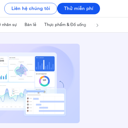
Liên hệ chúng tôi
Thử miễn phí
ý nhân sự
Bán lẻ
Thực phẩm & Đồ uống
Công nghệ & IT