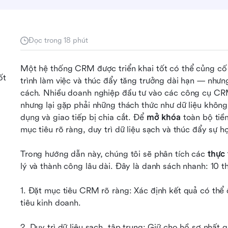
Đọc trong 18 phút
Một hệ thống CRM được triển khai tốt có thể củng cố 
ốt
trình làm việc và thúc đẩy tăng trưởng dài hạn — nhưn
cách. Nhiều doanh nghiệp đầu tư vào các công cụ CRM
nhưng lại gặp phải những thách thức như dữ liệu không
dụng và giao tiếp bị chia cắt. Để 
mở khóa
 toàn bộ ti
mục tiêu rõ ràng, duy trì dữ liệu sạch và thúc đẩy sự 
M
Trong hướng dẫn này, chúng tôi sẽ phân tích các 
thực
lý và thành công lâu dài. Đây là danh sách nhanh: 10
1. Đặt mục tiêu CRM rõ ràng: Xác định kết quả có thể
tiêu kinh doanh.
2. Duy trì dữ liệu sạch, tập trung: Giữ cho hồ sơ nhất