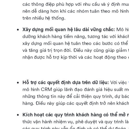
các thông điệp phù hợp với nhu cầu và ý định mu
nên dễ dàng hơn khi các nhóm tuân theo mô hình d
trên nhiều hệ thống.
Xây dựng mối quan hệ lâu dài vững chắc:
 Mô hì
dưỡng khách hàng tiềm năng, tương tác với khách 
xây dựng mối quan hệ tuân theo các bước có thể lặp
và tăng giá trị trọn đời. Điều này cũng giúp giảm
nhận được hỗ trợ kịp thời và các hoạt động theo 
Hỗ trợ các quyết định dựa trên dữ liệu: 
Với việc 
mô hình CRM giúp lãnh đạo đánh giá hiệu suất m
những thông tin này để cải thiện quy trình, dự báo
hàng. Điều này giúp các quyết định trở nên khác
Kích hoạt các quy trình khách hàng có thể mở 
thức vận hành nhiệm vụ, phê duyệt và quy trình là
các quy trình này vẫn ổn định và có thể dự đoán. 