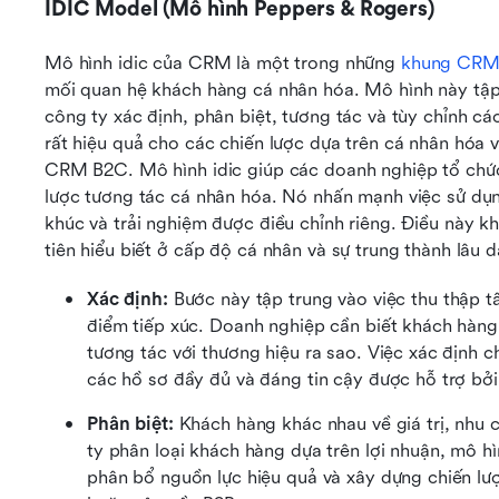
IDIC Model (Mô hình Peppers & Rogers)
Mô hình idic của CRM là một trong những 
khung CR
mối quan hệ khách hàng cá nhân hóa. Mô hình này tập
công ty xác định, phân biệt, tương tác và tùy chỉnh cá
rất hiệu quả cho các chiến lược dựa trên cá nhân hóa 
CRM B2C. Mô hình idic giúp các doanh nghiệp tổ chức 
lược tương tác cá nhân hóa. Nó nhấn mạnh việc sử dụng
khúc và trải nghiệm được điều chỉnh riêng. Điều này kh
tiên hiểu biết ở cấp độ cá nhân và sự trung thành lâu d
Xác định: 
Bước này tập trung vào việc thu thập tấ
điểm tiếp xúc. Doanh nghiệp cần biết khách hàng 
tương tác với thương hiệu ra sao. Việc xác định 
các hồ sơ đầy đủ và đáng tin cậy được hỗ trợ b
Phân biệt:
 Khách hàng khác nhau về giá trị, nhu 
ty phân loại khách hàng dựa trên lợi nhuận, mô hì
phân bổ nguồn lực hiệu quả và xây dựng chiến lư