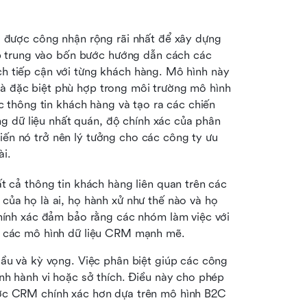
M
 được công nhận rộng rãi nhất để xây dựng 
 trung vào bốn bước hướng dẫn cách các 
ch tiếp cận với từng khách hàng. Mô hình này 
và đặc biệt phù hợp trong môi trường mô hình 
thông tin khách hàng và tạo ra các chiến 
 dữ liệu nhất quán, độ chính xác của phân 
iến nó trở nên lý tưởng cho các công ty ưu 
ài.
t cả thông tin khách hàng liên quan trên các 
của họ là ai, họ hành xử như thế nào và họ 
chính xác đảm bảo rằng các nhóm làm việc với 
ởi các mô hình dữ liệu CRM mạnh mẽ.
cầu và kỳ vọng. Việc phân biệt giúp các công 
nh hành vi hoặc sở thích. Điều này cho phép 
ợc CRM chính xác hơn dựa trên mô hình B2C 