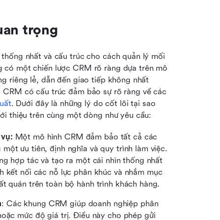
uan trọng
thống nhất và cấu trúc cho cách quản lý mối 
g có một chiến lược CRM rõ ràng dựa trên mô 
g riêng lẻ, dẫn đến giao tiếp không nhất 
h CRM có cấu trúc đảm bảo sự rõ ràng về các 
suất
. Dưới đây là những lý do cốt lõi tại sao 
ới thiệu trên cùng một dòng như yêu cầu:
vụ: 
Một mô hình CRM đảm bảo tất cả các 
ột ưu tiên, định nghĩa và quy trình làm việc. 
ng hợp tác và tạo ra một cái nhìn thống nhất 
h kết nối các nỗ lực phân khúc và nhắm mục 
ất quán trên toàn bộ hành trình khách hàng.
a
: Các khung CRM giúp doanh nghiệp phân 
oặc mức độ giá trị. Điều này cho phép gửi 