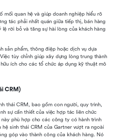
ố mối quan hệ và giúp doanh nghiệp hiểu rõ 
g tác phải nhất quán giữa tiếp thị, bán hàng 
 lệ rời bỏ và tăng sự hài lòng của khách hàng 
nh sản phẩm, thông điệp hoặc dịch vụ dựa 
Việc tùy chỉnh giúp xây dựng lòng trung thành 
t hữu ích cho các tổ chức áp dụng kỹ thuật mô 
ái CRM)
h thái CRM, bao gồm con người, quy trình, 
 sự cần thiết của việc hợp tác liên chức 
 này phù hợp cho các công ty có hành trình 
khách hàng phức tạp hoặc nhiều kênh dịch vụ. Mô hình hệ sinh thái CRM của Gartner vượt ra ngoài 
óng góp vào thành công của khách hàng. Nó 