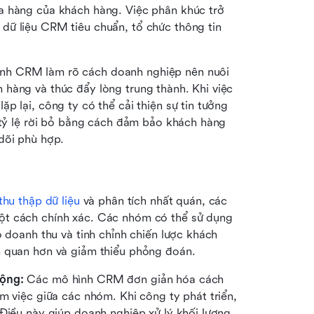
a hàng của khách hàng. Việc phân khúc trở 
ữ liệu CRM tiêu chuẩn, tổ chức thông tin 
nh CRM làm rõ cách doanh nghiệp nên nuôi 
hàng và thúc đẩy lòng trung thành. Khi việc 
 lại, công ty có thể cải thiện sự tin tưởng 
 tỷ lệ rời bỏ bằng cách đảm bảo khách hàng 
dõi phù hợp.
thu thập dữ liệu
 và phân tích nhất quán, các 
ột cách chính xác. Các nhóm có thể sử dụng 
 doanh thu và tinh chỉnh chiến lược khách 
h quan hơn và giảm thiểu phỏng đoán.
rộng:
 Các mô hình CRM đơn giản hóa cách 
m việc giữa các nhóm. Khi công ty phát triển, 
Điều này giúp doanh nghiệp xử lý khối lượng 