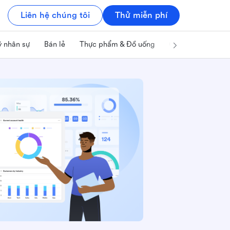
Liên hệ chúng tôi
Thử miễn phí
ý nhân sự
Bán lẻ
Thực phẩm & Đồ uống
Công nghệ & IT