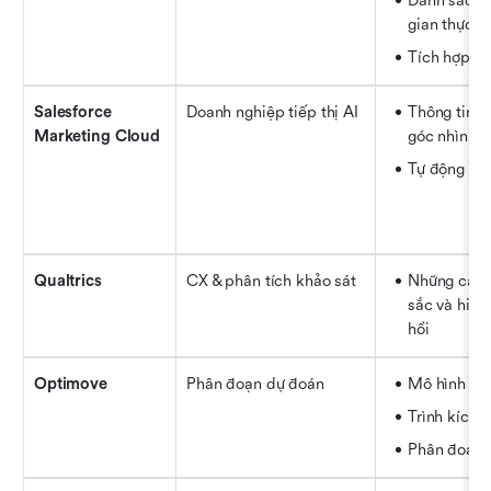
Danh sách t
gian thực
Tích hợp 
Salesforce 
Doanh nghiệp tiếp thị AI
Thông tin chi
Marketing Cloud
góc nhìn 3
Tự động hó
Qualtrics
CX & phân tích khảo sát
Những cảm 
sắc và hiểu 
hồi
Optimove
Phân đoạn dự đoán
Mô hình hó
Trình kích h
Phân đoạn 