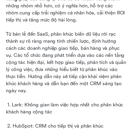
những nhóm nhỏ hơn, có ý nghĩa hơn, hỗ trợ các 
Các bước thao tác để thực hiện phân tích phân
nhóm cung cấp trải nghiệm cá nhân hóa, cải thiện ROI 
khúc khách hàng
tiếp thị và tăng mức độ hài lòng.
Những thách thức và giải pháp phổ biến trong
Từ bán lẻ đến SaaS, phân khúc biến dữ liệu rời rạc 
phân khúc khách hàng
thành sự rõ ràng mang tính chiến lược, định hướng 
cách các doanh nghiệp giao tiếp, bán hàng và phục 
Tại sao phân khúc khách hàng lại cần thiết cho
vụ. Các tổ chức đang phát triển dựa vào các nền tảng 
sự phát triển của doanh nghiệp
cộng tác hiện đại, kết hợp giao tiếp, phân tích và quản 
Kết luận
lý công việc, đưa những hiểu biết từ phân khúc vào 
thực tiễn. Hướng dẫn này sẽ tiếp cận khái niệm phân 
Câu hỏi thường gặp
khúc khách hàng và dẫn bạn đến một CRM sáng tạo 
ngày nay.
Đọc liên quan
 1. Lark: Không gian làm việc hợp nhất cho phân khúc 
khách hàng cộng tác
 2. HubSpot: CRM cho tiếp thị và phân khúc