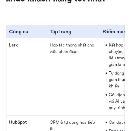
Công cụ
Tập trung
Điểm mạnh
Lark
Hợp tác thống nhất cho 
Kết hợp dữ l
việc phân đoạn
chuyện, nhi
liệu trong 
gian làm vi
Tự động hóa
gian thực &
khiển
Gói dịch vụ
với AI và cá
quy trình l
HubSpot
CRM & tự động hóa tiếp 
Cài đặt dễ
thị