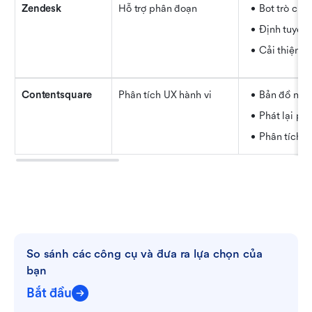
Zendesk
Hỗ trợ phân đoạn
Bot trò chu
Định tuyến
Cải thiện 
Contentsquare
Phân tích UX hành vi
Bản đồ nhiệ
Phát lại ph
Phân tích c
So sánh các công cụ và đưa ra lựa chọn của 
bạn
Bắt đầu