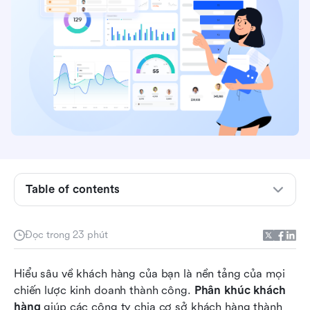
Table of contents
Phân khúc khách hàng là gì?
Đọc trong 23 phút
Các loại phân khúc khách hàng (kèm ví dụ)
Hãy xem qua 7 công cụ phân khúc khách hàng
Hiểu sâu về khách hàng của bạn là nền tảng của mọi 
tốt nhất
chiến lược kinh doanh thành công. 
Phân khúc khách 
hàng
 giúp các công ty chia cơ sở khách hàng thành 
7 công cụ phân khúc khách hàng tốt nhất