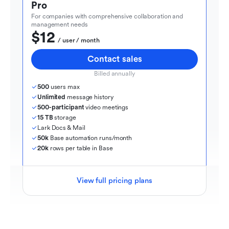
Pro
For companies with comprehensive collaboration and 
management needs
$12
  / user / month
Contact sales
Billed annually
500
 users max
Unlimited
 message history
500-participant
 video meetings
15 TB
 storage
Lark Docs & Mail
50k
 Base automation runs/month
20k
 rows per table in Base
View full pricing plans