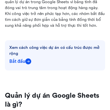
Khi các nhóm phát triển vượt quá khả năng quản
quản lý dự án trong Google Sheets vì bảng tính đã 
lý dự án của Google Sheets
đóng vai trò trung tâm trong hoạt động hàng ngày. 
Khi công việc trở nên phức tạp hơn, các nhóm bắt đầu 
Lựa chọn hiện đại: Sử dụng Lark để tiêu chuẩn
tìm cách giữ sự đơn giản của bảng tính đồng thời bổ 
hóa quản lý dự án như một chuyên gia
sung khả năng phối hợp và hỗ trợ thực thi tốt hơn. 
Tiện ích bổ sung: Mẫu quản lý dự án sẵn sàng
sử dụng của Lark
Xem cách công việc dự án có cấu trúc được mở 
So sánh quản lý dự án Google Sheets với Lark
rộng
cho các nhóm đang phát triển
Bắt đầu
Kết luận
Câu hỏi thường gặp
Đọc liên quan
Quản lý dự án Google Sheets 
là gì?