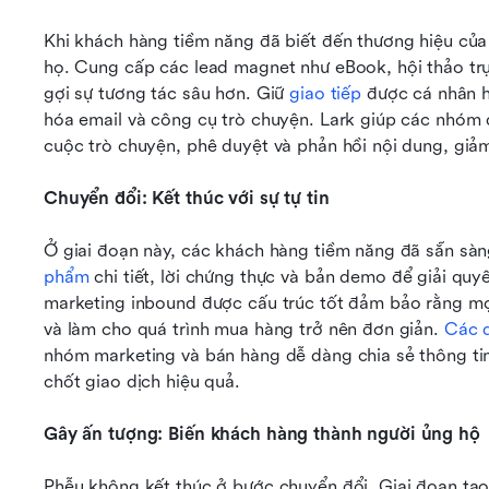
Khi khách hàng tiềm năng đã biết đến thương hiệu của 
họ. Cung cấp các lead magnet như eBook, hội thảo trự
gợi sự tương tác sâu hơn. Giữ 
giao tiếp
 được cá nhân h
hóa email và công cụ trò chuyện. Lark giúp các nhóm d
cuộc trò chuyện, phê duyệt và phản hồi nội dung, giảm
Chuyển đổi: Kết thúc với sự tự tin
Ở giai đoạn này, các khách hàng tiềm năng đã sẵn sàn
phẩm
 chi tiết, lời chứng thực và bản demo để giải quy
marketing inbound được cấu trúc tốt đảm bảo rằng mọ
và làm cho quá trình mua hàng trở nên đơn giản. 
Các q
nhóm marketing và bán hàng dễ dàng chia sẻ thông tin,
chốt giao dịch hiệu quả.
Gây ấn tượng: Biến khách hàng thành người ủng hộ
Phễu không kết thúc ở bước chuyển đổi. Giai đoạn tạo 