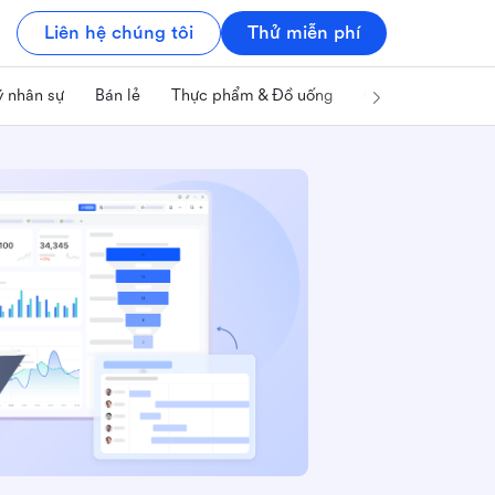
Liên hệ chúng tôi
Thử miễn phí
ý nhân sự
Bán lẻ
Thực phẩm & Đồ uống
Công nghệ & IT