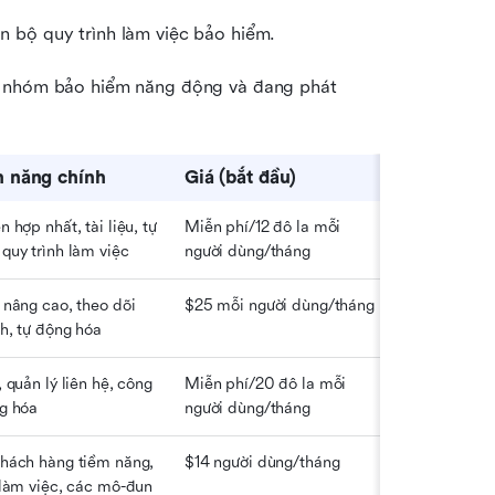
 bộ quy trình làm việc bảo hiểm.
c nhóm bảo hiểm năng động và đang phát 
h năng chính
Giá (bắt đầu)
Điểm độc 
 hợp nhất, tài liệu, tự 
Miễn phí/12 đô la mỗi 
Kết hợp nhắn 
quy trình làm việc
người dùng/tháng
việc CRM
 nâng cao, theo dõi 
$25 mỗi người dùng/tháng
Tùy chỉnh cấ
h, tự động hóa
 quản lý liên hệ, công 
Miễn phí/20 đô la mỗi 
Miễn phí nâng
g hóa
người dùng/tháng
mọi quy mô d
hách hàng tiềm năng, 
$14 người dùng/tháng
Linh hoạt cho
 làm việc, các mô-đun 
nhau