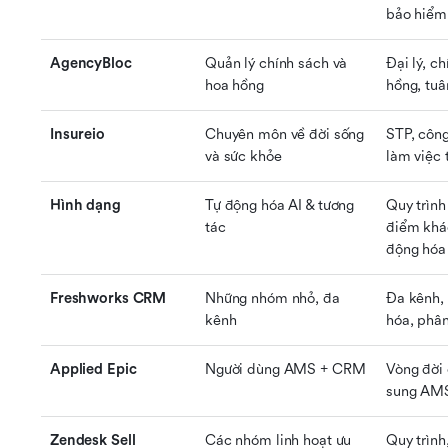
bảo hiểm
AgencyBloc
Quản lý chính sách và 
Đại lý, ch
hoa hồng
hồng, tuâ
Insureio
Chuyên môn về đời sống 
STP, công 
và sức khỏe
làm việc 
Hình dạng
Tự động hóa AI & tương 
Quy trình
tác
điểm khác
động hóa 
Freshworks CRM
Những nhóm nhỏ, đa 
Đa kênh, 
kênh
hóa, phân
Applied Epic
Người dùng AMS + CRM
Vòng đời 
sung AM
Zendesk Sell
Các nhóm linh hoạt ưu 
Quy trình