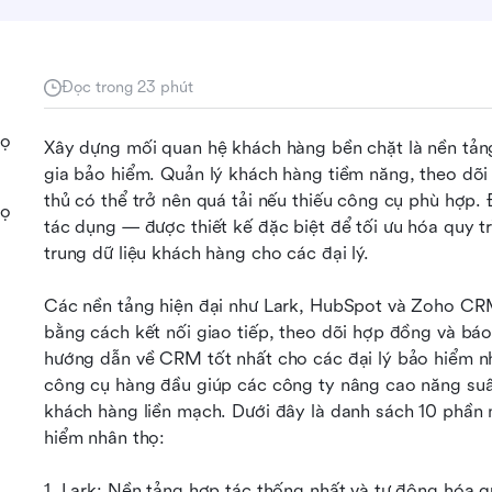
Đọc trong 23 phút
họ
Xây dựng mối quan hệ khách hàng bền chặt là nền tảng
gia bảo hiểm. Quản lý khách hàng tiềm năng, theo dõi 
thủ có thể trở nên quá tải nếu thiếu công cụ phù hợp. Đ
họ
tác dụng — được thiết kế đặc biệt để tối ưu hóa quy trì
trung dữ liệu khách hàng cho các đại lý.
Các nền tảng hiện đại như Lark, HubSpot và Zoho CR
bằng cách kết nối giao tiếp, theo dõi hợp đồng và báo
hướng dẫn về CRM tốt nhất cho các đại lý bảo hiểm n
công cụ hàng đầu giúp các công ty nâng cao năng suất,
khách hàng liền mạch. Dưới đây là danh sách 10 phần
hiểm nhân thọ:
1. Lark: Nền tảng hợp tác thống nhất và tự động hóa qu