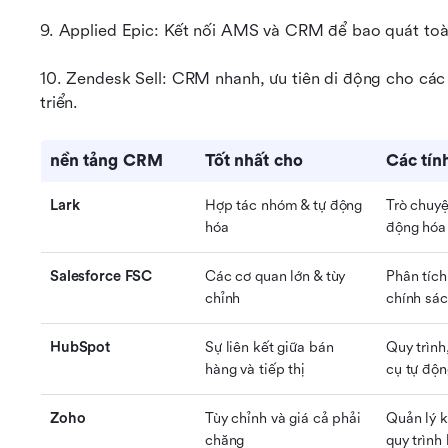
9. Applied Epic: Kết nối AMS và CRM để bao quát toàn
10. Zendesk Sell: CRM nhanh, ưu tiên di động cho cá
triển.
nền tảng CRM
Tốt nhất cho
Các tín
Lark
Hợp tác nhóm & tự động 
Trò chuyện
hóa
động hóa 
Salesforce FSC
Các cơ quan lớn & tùy 
Phân tích
chỉnh
chính sác
HubSpot
Sự liên kết giữa bán 
Quy trình,
hàng và tiếp thị
cụ tự độn
Zoho
Tùy chỉnh và giá cả phải 
Quản lý k
chăng
quy trình