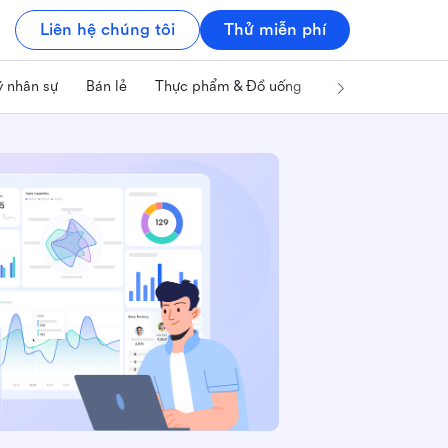
Liên hệ chúng tôi
Thử miễn phí
ý nhân sự
Bán lẻ
Thực phẩm & Đồ uống
Công nghệ & IT