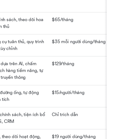
ính sách, theo dõi hoa 
$65/tháng
Trọng tâm của
n thủ
khỏe
cụ tuân thủ, quy trình 
$35 mỗi người dùng/tháng
Được xây dựng
tùy chỉnh
bảo hiểm nhân 
 dựa trên AI, chấm 
$129/tháng
Phân tích dự 
h hàng tiềm năng, tự 
truyền thông
đường ống, tự động 
$15/người/tháng
Giao diện trực
 tích
chóng
chính sách, tiện ích bổ 
Chỉ trích dẫn
Hệ thống AMS
S, CRM
CRM
, theo dõi hoạt động, 
$19 người dùng/tháng
Tốt nhất cho 