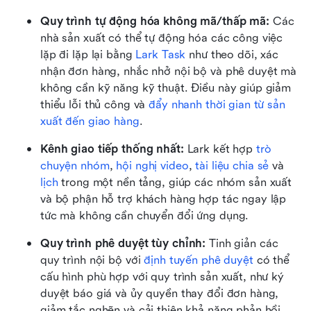
Quy trình tự động hóa không mã/thấp mã:
 Các 
nhà sản xuất có thể tự động hóa các công việc 
lặp đi lặp lại bằng 
Lark Task
 như theo dõi, xác 
nhận đơn hàng, nhắc nhở nội bộ và phê duyệt mà 
không cần kỹ năng kỹ thuật. Điều này giúp giảm 
thiểu lỗi thủ công và 
đẩy nhanh thời gian từ sản 
xuất đến giao hàng
.
Kênh giao tiếp thống nhất:
 Lark kết hợp 
trò 
chuyện nhóm
, 
hội nghị video
, 
tài liệu chia sẻ
 và 
lịch
 trong một nền tảng, giúp các nhóm sản xuất 
và bộ phận hỗ trợ khách hàng hợp tác ngay lập 
tức mà không cần chuyển đổi ứng dụng.
Quy trình phê duyệt tùy chỉnh:
 Tinh giản các 
quy trình nội bộ với 
định tuyến phê duyệt
 có thể 
cấu hình phù hợp với quy trình sản xuất, như ký 
duyệt báo giá và ủy quyền thay đổi đơn hàng, 
giảm tắc nghẽn và cải thiện khả năng phản hồi.