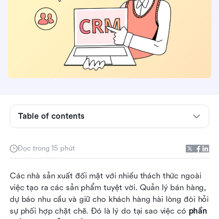
Table of contents
CRM sản xuất là gì
Đọc trong 15 phút
Tại sao ngành sản xuất cần phần mềm CRM
Những tính năng chính cần tìm trong phần mềm
Các nhà sản xuất đối mặt với nhiều thách thức ngoài 
CRM sản xuất
việc tạo ra các sản phẩm tuyệt vời. Quản lý bán hàng, 
dự báo nhu cầu và giữ cho khách hàng hài lòng đòi hỏi 
8 phần mềm CRM sản xuất hàng đầu
sự phối hợp chặt chẽ. Đó là lý do tại sao việc có 
phần 