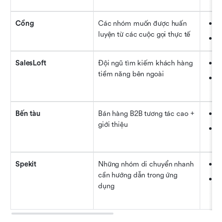
Cồng
Các nhóm muốn được huấn 
Tr
luyện từ các cuộc gọi thực tế
Tí
SalesLoft
Đội ngũ tìm kiếm khách hàng 
Nh
tiềm năng bên ngoài
Tí
ố
Bến tàu
Bán hàng B2B tương tác cao + 
Ph
giới thiệu
Tr
th
Spekit
Những nhóm di chuyển nhanh 
Họ
cần hướng dẫn trong ứng 
Hư
dụng