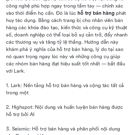
thử
công nghệ phù hợp ngay trong tầm tay — chính xác 
vào thời điểm họ cần. Đó là lúc 
hỗ trợ bán hàng
 phát 
Các yếu tố cốt lõi của một chiến lược hỗ trợ
huy tác dụng. Bằng cách trang bị cho nhân viên bán 
bán hàng vững mạnh
hàng các khóa đào tạo, kiến thức và công cụ kỹ thuật 
Thực tiễn tốt nhất/các mẹo triển khai với Lark
số, doanh nghiệp có thể loại bỏ sự cản trở, đẩy nhanh 
các thương vụ và tăng tỷ lệ thắng. Hướng dẫn này 
Tại sao hỗ trợ bán hàng lại quan trọng
khám phá ý nghĩa của hỗ trợ bán hàng, lý do tại sao 
nó quan trọng ngay lúc này và những công cụ giúp 
Những xu hướng định hình việc hỗ trợ bán hàng
các nhóm bán hàng đạt hiệu suất tốt nhất — bắt đầu 
Kết luận
với Lark.
Câu hỏi thường gặp
1. Lark: Nền tảng hỗ trợ bán hàng và cộng tác tất cả 
trong một
Đọc liên quan
2. Highspot: Nội dung và huấn luyện bán hàng được 
hỗ trợ bởi AI
3. Seismic: Hỗ trợ bán hàng và phân phối nội dung 