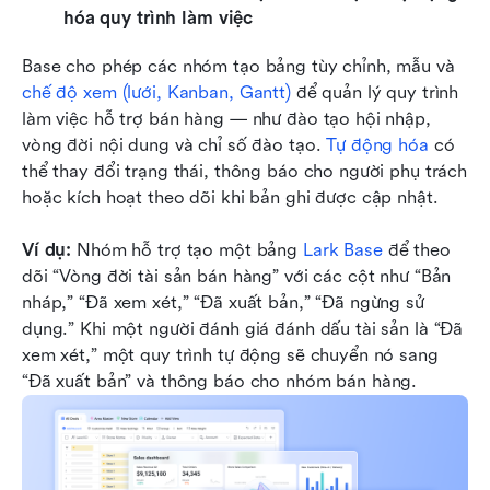
hóa quy trình làm việc
Base cho phép các nhóm tạo bảng tùy chỉnh, mẫu và 
chế độ xem (lưới, Kanban, Gantt)
 để quản lý quy trình 
làm việc hỗ trợ bán hàng — như đào tạo hội nhập, 
vòng đời nội dung và chỉ số đào tạo. 
Tự động hóa
 có 
thể thay đổi trạng thái, thông báo cho người phụ trách 
hoặc kích hoạt theo dõi khi bản ghi được cập nhật. 
Ví dụ:
 Nhóm hỗ trợ tạo một bảng 
Lark Base
 để theo 
dõi “Vòng đời tài sản bán hàng” với các cột như “Bản 
nháp,” “Đã xem xét,” “Đã xuất bản,” “Đã ngừng sử 
dụng.” Khi một người đánh giá đánh dấu tài sản là “Đã 
xem xét,” một quy trình tự động sẽ chuyển nó sang 
“Đã xuất bản” và thông báo cho nhóm bán hàng.