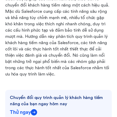
hình: Lark vượt trội hơn Salesforce như thế nào
chuyển đổi khách hàng tiềm năng một cách hiệu quả. 
Mặc dù Salesforce cung cấp các tính năng sâu rộng 
Salesforce và Lark: So sánh tính năng quản lý
và khả năng tùy chỉnh mạnh mẽ, nhiều tổ chức gặp 
khách hàng tiềm năng
khó khăn trong việc thích nghi nhanh chóng, duy trì 
các cấu hình phức tạp và đảm bảo tính dễ sử dụng 
Kết luận
mượt mà. Hướng dẫn này phân tích quy trình quản lý 
Câu hỏi thường gặp
khách hàng tiềm năng của Salesforce, các tính năng 
cốt lõi và các thực hành tốt nhất thiết thực để cải 
Đọc thêm
thiện việc đánh giá và chuyển đổi. Nó cũng làm nổi 
bật những trở ngại phổ biến mà các nhóm gặp phải 
trong các thực hành tốt nhất của Salesforce nhằm tối 
ưu hóa quy trình làm việc.
Chuyển đổi quy trình quản lý khách hàng tiềm 
năng của bạn ngay hôm nay
Thử ngay