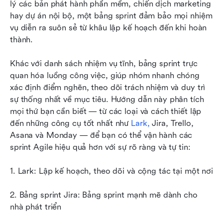
lý các bản phát hành phần mềm, chiến dịch marketing 
Mẹo bổ sung: Cách tạo bảng Sprint trong Lark
hay dự án nội bộ, một bảng sprint đảm bảo mọi nhiệm 
vụ diễn ra suôn sẻ từ khâu lập kế hoạch đến khi hoàn 
Ví dụ bảng Sprint đang hoạt động
thành.
Kết luận
Khác với danh sách nhiệm vụ tĩnh, bảng sprint trực 
Câu hỏi thường gặp
quan hóa luồng công việc, giúp nhóm nhanh chóng 
xác định điểm nghẽn, theo dõi trách nhiệm và duy trì 
Đọc liên quan
sự thống nhất về mục tiêu. Hướng dẫn này phân tích 
mọi thứ bạn cần biết — từ các loại và cách thiết lập 
đến những công cụ tốt nhất như 
Lark
,
 Jira, Trello, 
Asana và Monday — để bạn có thể vận hành các 
sprint Agile hiệu quả hơn với sự rõ ràng và tự tin:
1. Lark: Lập kế hoạch, theo dõi và cộng tác tại một nơi
2. Bảng sprint Jira: Bảng sprint mạnh mẽ dành cho 
nhà phát triển