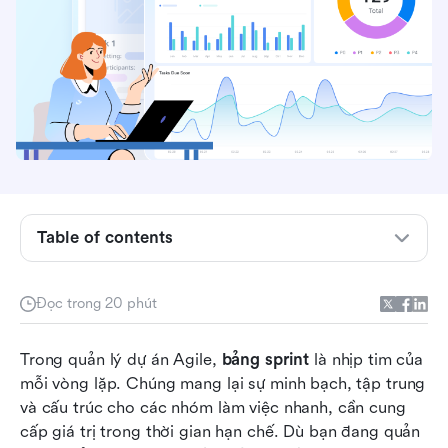
Sprint board là gì và nó hoạt động như thế nào?
Tại sao các bảng Sprint lại quan trọng trong
Table of contents
quản lý dự án Agile
Các loại bảng Sprint
Đọc trong 20 phút
Hãy nhìn qua những công cụ bảng Sprint tốt
Trong quản lý dự án Agile, 
nhất
bảng sprint
 là nhịp tim của 
mỗi vòng lặp. Chúng mang lại sự minh bạch, tập trung 
5 công cụ bảng sprint phổ biến mà bạn nên
và cấu trúc cho các nhóm làm việc nhanh, cần cung 
khám phá
cấp giá trị trong thời gian hạn chế. Dù bạn đang quản 