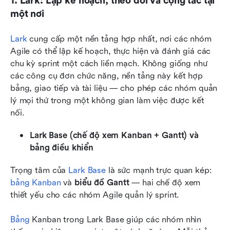
1. Lark: Lập kế hoạch, theo dõi và cộng tác tại 
một nơi
Lark
 cung cấp một nền tảng hợp nhất, nơi các nhóm 
Agile có thể lập kế hoạch, thực hiện và đánh giá các 
chu kỳ sprint một cách liền mạch. Không giống như 
các công cụ đơn chức năng, nền tảng này kết hợp 
bảng, giao tiếp và tài liệu — cho phép các nhóm quản 
lý mọi thứ trong một không gian làm việc được kết 
nối.
Lark Base (chế độ xem Kanban + Gantt) và 
bảng điều khiển
Trọng tâm của 
Lark Base
 là sức mạnh trực quan kép: 
bảng Kanban
 và 
biểu đồ Gantt
 — hai chế độ xem 
thiết yếu cho các nhóm Agile quản lý sprint.
Bảng
 Kanban trong Lark Base giúp các nhóm nhìn 