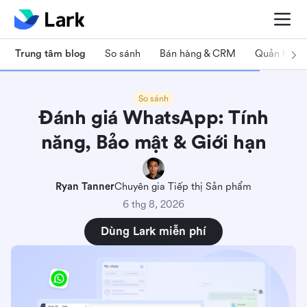
Trung tâm blog
So sánh
Bán hàng & CRM
Quản lý dự
So sánh
Đánh giá WhatsApp: Tính
năng, Bảo mật & Giới hạn
Ryan Tanner
Chuyên gia Tiếp thị Sản phẩm
6 thg 8, 2026
Dùng Lark miễn phí
WhatsApp trong nháy mắt
Các tính năng nhắn tin cốt lõi của WhatsApp