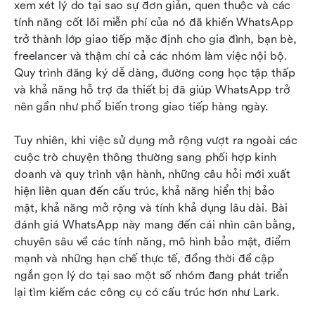
xem xét lý do tại sao sự đơn giản, quen thuộc và các 
Câu hỏi thường gặp
tính năng cốt lõi miễn phí của nó đã khiến WhatsApp 
trở thành lớp giao tiếp mặc định cho gia đình, bạn bè, 
Đọc liên quan
freelancer và thậm chí cả các nhóm làm việc nội bộ. 
Quy trình đăng ký dễ dàng, đường cong học tập thấp 
và khả năng hỗ trợ đa thiết bị đã giúp WhatsApp trở 
nên gần như phổ biến trong giao tiếp hàng ngày.
Tuy nhiên, khi việc sử dụng mở rộng vượt ra ngoài các 
cuộc trò chuyện thông thường sang phối hợp kinh 
doanh và quy trình vận hành, những câu hỏi mới xuất 
hiện liên quan đến cấu trúc, khả năng hiển thị bảo 
mật, khả năng mở rộng và tính khả dụng lâu dài. Bài 
đánh giá WhatsApp này mang đến cái nhìn cân bằng, 
chuyên sâu về các tính năng, mô hình bảo mật, điểm 
mạnh và những hạn chế thực tế, đồng thời đề cập 
ngắn gọn lý do tại sao một số nhóm đang phát triển 
lại tìm kiếm các công cụ có cấu trúc hơn như Lark.