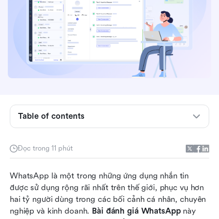
mà người dùng yêu thích
Quyền riêng tư và mã hóa trong WhatsApp:
Mức độ an toàn đến đâu?
Khả năng sử dụng và thiết kế: Có dễ sử dụng
không?
Các vấn đề và thách thức về hiệu suất hiện tại
Đánh giá ưu và nhược điểm của WhatsApp
Table of contents
Đánh giá ứng dụng WhatsApp từ góc độ hợp
tác
Đọc trong 11 phút
Lựa chọn kinh doanh: Tích hợp giao tiếp vào
quy trình làm việc hàng ngày của bạn với Lark
WhatsApp là một trong những ứng dụng nhắn tin 
được sử dụng rộng rãi nhất trên thế giới, phục vụ hơn 
Ai nên sử dụng WhatsApp và ai không nên
hai tỷ người dùng trong các bối cảnh cá nhân, chuyên 
Kết luận
nghiệp và kinh doanh. 
Bài đánh giá WhatsApp
 này 