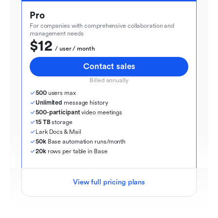
Pro
For companies with comprehensive collaboration and 
management needs
$12
  / user / month
Contact sales
Billed annually
500
 users max
Unlimited
 message history
500-participant
 video meetings
15 TB
 storage
Lark Docs & Mail
50k
 Base automation runs/month
20k
 rows per table in Base
View full pricing plans