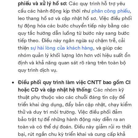
phiếu và xử lý hồ sơ: 
Các quy trình hỗ trợ yêu 
cầu các hành động kịp thời như 
phân công phiếu
, 
leo thang hồ sơ và cập nhật hồ sơ. Việc điều phối 
tự động hóa các bước chuyển tiếp này bằng các 
quy tắc hướng dẫn luồng từ bước này sang bước 
tiếp theo. Điều này ngăn ngừa sự chậm trễ, cải 
thiện 
sự hài lòng của khách hàng
, và giúp các 
nhóm quản lý khối lượng lớn hơn với hiệu suất ổn 
định và khả năng quan sát rõ ràng trên toàn bộ 
quy trình dịch vụ.
Điều phối quy trình làm việc CNTT bao gồm CI 
hoặc CD và cập nhật hệ thống: 
Các nhóm kỹ 
thuật phụ thuộc vào các chuỗi đáng tin cậy để 
triển khai ứng dụng, đẩy bản cập nhật, chạy kiểm 
thử và duy trì môi trường. Việc điều phối đảm 
bảo trật tự để những hành động này diễn ra an 
toàn và có thể dự đoán. Điều này giảm rủi ro thất 
bại, rút ngắn chu kỳ triển khai và cung cấp khả 