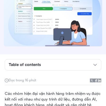
Bảng so sánh nhanh: Các công cụ điều phối quy
trình làm việc
Quy trình điều phối công việc là gì?
Table of contents
Cách hoạt động của việc điều phối quy trình
làm việc (Các thành phần cốt lõi)
Đọc trong 16 phút
Các trường hợp sử dụng chính cho việc điều
Các nhóm hiện đại vận hành hàng trăm nhiệm vụ được 
phối quy trình làm việc
kết nối với nhau như quy trình dữ liệu, đường dẫn AI, 
8 công cụ điều phối quy trình làm việc hàng đầu
hoạt động khách hàng, phê duyệt và cập nhật hệ 