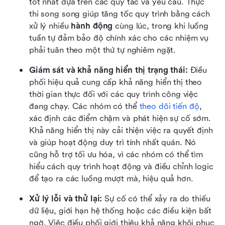
tốt nhất dựa trên các quy tắc và yêu cầu. Thực 
thi song song giúp tăng tốc quy trình bằng cách 
xử lý nhiều 
hành động
 cùng lúc, trong khi luồng 
tuần tự đảm bảo độ chính xác cho các nhiệm vụ 
phải tuân theo một thứ tự nghiêm ngặt.
Giám sát và khả năng hiển thị trạng thái: 
Điều 
phối hiệu quả cung cấp khả năng hiển thị theo 
thời gian thực đối với các quy trình công việc 
đang chạy. Các nhóm có thể 
theo dõi tiến độ
, 
xác định các điểm chậm và phát hiện sự cố sớm. 
Khả năng hiển thị này cải thiện việc ra quyết định 
và giúp hoạt động duy trì tính nhất quán. Nó 
cũng hỗ trợ tối ưu hóa, vì các nhóm có thể tìm 
hiểu cách quy trình hoạt động và điều chỉnh logic 
để tạo ra các luồng mượt mà, hiệu quả hơn.
Xử lý lỗi và thử lại: 
Sự cố có thể xảy ra do thiếu 
dữ liệu, giới hạn hệ thống hoặc các điều kiện bất 
ngờ. Việc điều phối giới thiệu khả năng khôi phục 