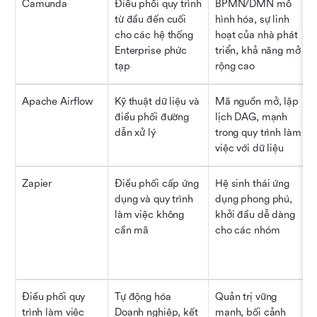
Camunda
Điều phối quy trình 
BPMN/DMN mô 
từ đầu đến cuối 
hình hóa, sự linh 
cho các hệ thống 
hoạt của nhà phát 
Enterprise phức 
triển, khả năng mở 
tạp
rộng cao
Apache Airflow
Kỹ thuật dữ liệu và 
Mã nguồn mở, lập 
điều phối đường 
lịch DAG, mạnh 
dẫn xử lý
trong quy trình làm 
việc với dữ liệu
Zapier
Điều phối cấp ứng 
Hệ sinh thái ứng 
dụng và quy trình 
dụng phong phú, 
làm việc không 
khởi đầu dễ dàng 
cần mã
cho các nhóm
Điều phối quy 
Tự động hóa 
Quản trị vững 
trình làm việc 
Doanh nghiệp, kết 
mạnh, bối cảnh 