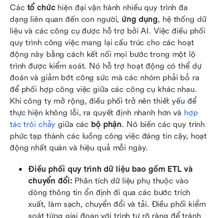
Các 
tổ chức
 hiện đại vận hành nhiều quy trình đa 
dạng liên quan đến con người, 
ứng dụng
, hệ thống dữ 
liệu và các công cụ được hỗ trợ bởi AI. Việc điều phối 
quy trình công việc mang lại cấu trúc cho các hoạt 
động này bằng cách kết nối mọi bước trong một lộ 
trình được kiểm soát. Nó hỗ trợ hoạt động có thể dự 
đoán và giảm bớt công sức mà các nhóm phải bỏ ra 
để phối hợp công việc giữa các công cụ khác nhau. 
Khi công ty mở rộng, điều phối trở nên thiết yếu để 
thực hiện không lỗi, ra quyết định nhanh hơn và 
hợp 
tác trôi chảy
 giữa các 
bộ phận
. Nó biến các quy trình 
phức tạp thành các luồng công việc đáng tin cậy, hoạt 
động nhất quán và hiệu quả mỗi ngày.
Điều phối quy trình dữ liệu bao gồm ETL và 
chuyển đổi: 
Phân tích dữ liệu phụ thuộc vào 
dòng thông tin ổn định đi qua các bước trích 
xuất, làm sạch, chuyển đổi và tải. Điều phối kiểm 
soát từng giai đoạn với trình tự rõ ràng để tránh 