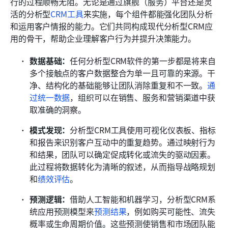
行的过程顺畅无阻。无论是通过旗舰（服务）平台还是灵
活的分析型
CRM工具
来实施，每个组件都能强化团队分析
和运用客户情报的能力。它们共同构成现代分析型CRM应
用的骨干，帮助企业理解客户行为并提升决策能力。
数据基础：
任何分析型CRM软件的第一步都是将来自
多个接触点的客户数据整合为单一且可靠的来源。干
净、结构化的基础能够让团队消除重复和不一致。
通
过统一数据
，组织可以在销售、服务和营销渠道中获
取准确的洞察。
模式发现：
分析型CRM工具使用可视化仪表板、指标
和报告来识别客户互动中的重复趋势。通过映射行为
和结果，团队可以确定促成转化或流失的驱动因素。
此过程将数据转化为清晰的叙述，从而指导战略规划
和
绩效评估
。
预测逻辑：
借助人工智能和机器学习，分析型CRM系
统应用预测模型来
预测结果
，例如购买可能性、流失
概率或生命周期价值。这些预测使销售和市场团队能