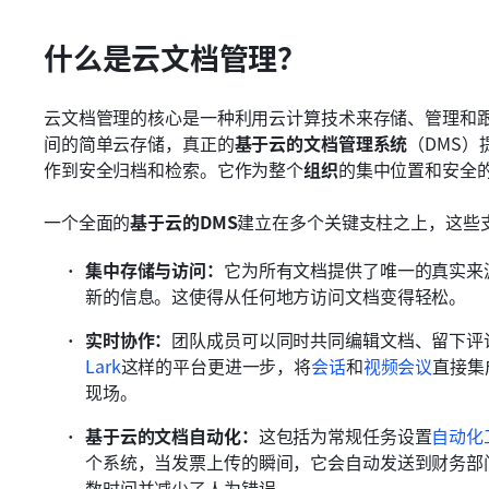
什么是云文档管理？
云文档管理的核心是一种利用云计算技术来存储、管理和
间的简单云存储，真正的
基于云的文档管理系统
（DMS
作到安全归档和检索。它作为整个
组织
的集中位置和安全
一个全面的
基于云的DMS
建立在多个关键支柱之上，这些
集中存储与访问：
它为所有文档提供了唯一的真实来
新的信息。这使得从任何地方访问文档变得轻松。
实时协作：
团队成员可以同时共同编辑文档、留下评
Lark
这样的平台更进一步，将
会话
和
视频会议
直接集
现场。
基于云的文档自动化：
这包括为常规任务设置
自动化
个系统，当发票上传的瞬间，它会自动发送到财务部
数时间并减少了人为错误。