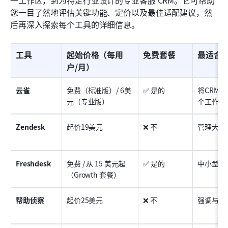
您一目了然地评估关键功能、定价以及最佳适配建议，然
后再深入探索每个工具的详细信息。
工具
起始价格（每用
免费套餐
最适合
户/月）
云雀
免费（标准版）/ 6美
✅ 是的
将CRM
元（专业版）
个工作区
Zendesk
起价19美元
❌ 不
管理大规
Freshdesk
免费 / 从 15 美元起
✅ 是的
中小型服
（Growth 套餐）
帮助侦察
起价25美元
❌ 不
强调与客