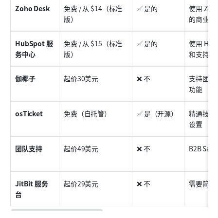
Zoho Desk
免费 / 从 $14（标准
✅ 是的
使用 Zo
版）
的商业版
HubSpot 服
免费 / 从 $15（标准
✅ 是的
使用 Hu
务中心
版）
和支持的
伽椰子
起价30美元
❌ 不
支持团队
功能
osTicket
免费（自托管）
✅ 是（开源）
精通技术
设置
团队支持
起价49美元
❌ 不
B2B S
JitBit 服务
起价29美元
❌ 不
需要简单
台