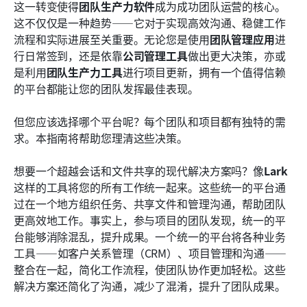
让您的团队更高效：如何最大限度地利用团队生产力
这一转变使得
团队生产力软件
成为成功团队运营的核心。
软件
这不仅仅是一种趋势——它对于实现高效沟通、稳健工作
流程和实际进展至关重要。无论您是使用
团队管理应用
进
结论
行日常签到，还是依靠
公司管理工具
做出更大决策，亦或
是利用
团队生产力工具
进行项目更新，拥有一个值得信赖
常见问题
的平台都能让您的团队发挥最佳表现。
了解更多阅读
但您应该选择哪个平台呢？每个团队和项目都有独特的需
求。本指南将帮助您理清这些决策。
想要一个超越会话和文件共享的现代解决方案吗？像
Lark
这样的工具将您的所有工作统一起来。这些统一的平台通
过在一个地方组织任务、共享文件和管理沟通，帮助团队
更高效地工作。事实上，参与项目的团队发现，统一的平
台能够消除混乱，提升成果。一个统一的平台将各种业务
工具——如客户关系管理（CRM）、项目管理和沟通——
整合在一起，简化工作流程，使团队协作更加轻松。这些
解决方案还简化了沟通，减少了混淆，提升了团队成果。