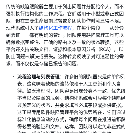
传统的缺陷跟踪器主要用于列出问题并分配给个人，而不
强制执行结构化的工作流程。它们适用于小型或非正式团
队，但在需要生命周期监督或多团队协作时就显得不足。
现代系统引入了
结构化工作流程
，在每个阶段——从分诊
到验证——都有明确的管理。团队使用缺陷管理工具可以
确保数据完整性、正确的路由以及一致的状态转换。这些
平台还支持关联文档、证据和根本原因分析（RCA），以
防止问题未解决或丢失。这种转变反映了对可追溯性的需
求，而不仅仅是存储已报告的问题。
流程治理与列表管理
：许多旧的跟踪器只是简单的列
表，这意味着缺陷的流转依赖于人工更新和个人自
律。缺乏治理时，团队容易出现分类不一致、优先级
不当以及隐藏的瓶颈。结构化系统会引导每个缺陷经
过预定义的状态，并要求填写必填字段或提供证据。
这正是专用软件缺陷管理平台的优势所在，它们通过
标准化信息流动的方式，确保每个问题在推进前都获
得必要的验证和文档。这样，团队可以避免非正式的