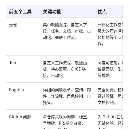
前五个工具
关键功能
优点
云雀
集中缺陷跟踪、自定义字
一体化工作空间
段、任务、文档、审批、自
强大的可追溯性
动化、关联工作流。
轻松的跨团队协
作。
Jira
自定义工作流程、敏捷画
高度可定制。适
板、待办事项、CI/CD 链
敏捷团队。生态
接、自动化。
统成熟。
Bugzilla
详细的问题表单、查询、邮
完全免费。稳定
件工作流程、角色控制、自
经过验证。强大
托管。
文档控制。
GitHub 问题
与仓库关联的问题、标签、
为 GitHub 团队
里程碑、PR/提交链接、
无缝体验。轻量