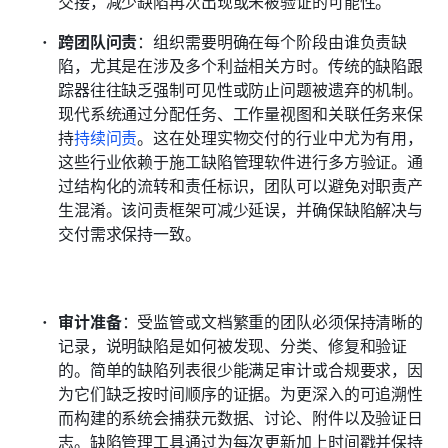
交接，减少缺陷再次出现或未被验证的可能性。
跨团队问责
：组织需要明确在每个阶段由谁负责缺
陷，尤其是在涉及多个利益相关方时。传统的缺陷跟
踪器往往缺乏强制可见性或防止问题被遗弃的机制。
现代系统通过分配任务、工作量视图和关联任务来保
持
持续问责
。这在处理实物交付的行业中尤为有用，
这些行业依赖于施工缺陷管理软件进行多方验证。通
过结构化的流转和责任标识，团队可以避免对职责产
生混淆。该问责框架可减少延误，并确保缺陷解决与
交付需求保持一致。
审计准备
：受监管或文档繁重的团队必须保持清晰的
记录，说明缺陷是如何被发现、分类、修复和验证
的。简单的缺陷列表很少能满足审计或合规要求，因
为它们缺乏按时间顺序的证据。为更深入的可追溯性
而构建的系统会捕获元数据、讨论、附件以及验证日
志。缺陷管理工具通过为每次更新加上时间戳并保持