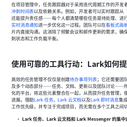
在项目管理中，任务跟踪器对于采用迭代周期工作的开发
冲刺时间表
以及依赖关系。例如，开发者可以实时跟踪从
还能提升责任感——每个人都清楚哪些任务是待处理、进行
实时消息通知
进一步优化这一过程。团队可以在
看板式画
片内直接沟通。这消除了频繁会议和邮件更新的需求，确
刺状态和工作负载平衡。
使用可靠的工具行动：Lark如何
高效的任务管理不仅仅是创建
待办事项列表
；它还需要团
及多个动态部分——任务、文档、更新以及团队讨论——所有
化的平台，将这些元素整合在一起，从而提升任务管理，
进展。借助
Lark 
任务
、
Lark 
云文档
以及
Lark 即时消息
集
工作优先级，并专注于完成项目，而无需在多个工具之间
Lark 任务、Lark 云文档和 Lark Messenger 的