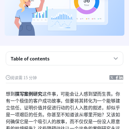
Table of contents
什么是案例研究？
完整指南：从头到尾撰写案例研究
阅读需 15 分钟
吸引并说服人的案例研究最佳实践
想到
撰写案例研究
这件事，可能会让人感到望而生畏。你
优化您的工作流程：使用 Lark 撰写案例研究的更佳
有一个极佳的客户成功故事，但要将其转化为一个能够建
方式
立信任、证明价值并促进行动的引人入胜的叙述，却似乎
结论
是一项艰巨的任务。你甚至不知道该从哪里开始？又该如
何确保它是一个吸引人的故事，而不仅仅是一份没人愿意
常见问题
看的枯燥报告？这些障碍往往让一个出色的案例研究永远