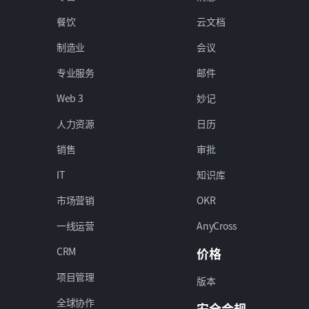
餐饮
云文档
制造业
会议
专业服务
邮件
Web 3
妙记
人力资源
日历
销售
审批
IT
知识库
市场营销
OKR
一线运营
AnyCross
CRM
价格
项目管理
版本
全球协作
安全合规