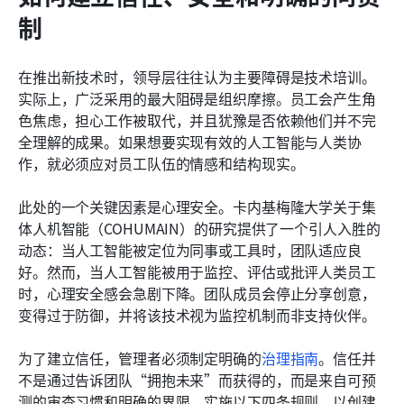
制
在推出新技术时，领导层往往认为主要障碍是技术培训。
实际上，广泛采用的最大阻碍是组织摩擦。员工会产生角
色焦虑，担心工作被取代，并且犹豫是否依赖他们并不完
全理解的成果。如果想要实现有效的人工智能与人类协
作，就必须应对员工队伍的情感和结构现实。
此处的一个关键因素是心理安全。卡内基梅隆大学关于集
体人机智能（COHUMAIN）的研究提供了一个引人入胜的
动态：当人工智能被定位为同事或工具时，团队适应良
好。然而，当人工智能被用于监控、评估或批评人类员工
时，心理安全感会急剧下降。团队成员会停止分享创意，
变得过于防御，并将该技术视为监控机制而非支持伙伴。
为了建立信任，管理者必须制定明确的
治理指南
。信任并
不是通过告诉团队“拥抱未来”而获得的，而是来自可预
测的审查习惯和明确的界限。实施以下四条规则，以创建