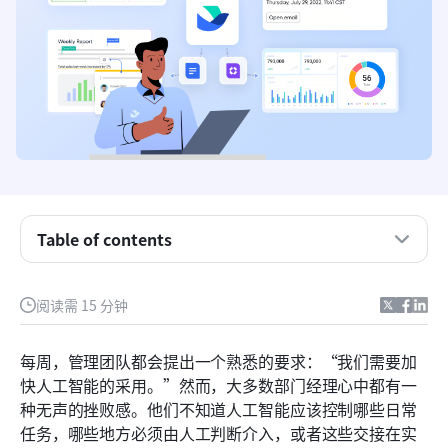
职场中人类与人工智能协作的意义
为什么仅依靠人类或仅依靠人工智能的思维会崩溃
为每项任务选择合适的人工智能与人类协作模式
如何建立信任、安全和明确的问责制
如何审计人工智能与人类协作的质量
Table of contents
团队在推出人工智能协作时常犯的错误
阅读需 15 分钟
在工作中寻找最佳人机协作软件时应关注的要点
Lark评测：一个用于人类与AI协作的统一工作空间
每周，管理团队都会提出一个熟悉的要求：“我们需要加
快人工智能的采用。”然而，大多数部门经理心中都有一
人类与人工智能协作的未来将以工作流程为先
种无声的挫败感。他们不知道人工智能应该控制哪些日常
结论
任务，哪些地方必须由人工判断介入，或者这些交接在实