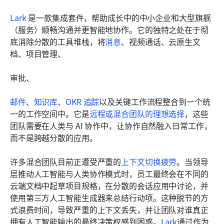
Lark
 是一款集成套件，帮助成长中的中小企业和大型旗舰
（服务）顺畅沟通并更智能地协作。它的独特之处在于彻
底消除分散的工具堆栈，将
消息
、视频通话、云原生文
档、项目管理、
审批、
邮件
、
知识库
、
OKR 追踪
以及关键工作流程整合到一个统
一的工作空间中。它是
远程或混合团队的理想选择
，这些
团队需要在人类与 AI 协作中，让协作自然融入日常工作，
而不是跨越分散的应用。
许多混合团队目前正遭受严重的
上下文切换疲劳
。当领导
层推动人工智能与人类协作模式时，员工最终会在不同的
云端文档中起草项目规格，在分散的会话应用中讨论，并
使用第三方人工智能生成器来总结行动项。这种脱节的方
式浪费时间，导致严重的上下文丢失，并让团队对谁真正
拥有人工智能输出的最终决策权感到困惑。
Lark
通过作为