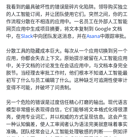
我看到的最具破坏性的错误是碎片化陷阱。领导购买独立
的人工智能订阅，并让团队使用它们。突然之间，你的工
作流程分散在不相连的应用中。一名员工在外部人工智能
网页应用中生成项目摘要，将文本复制到 Google 文档
中，在
Slack
中向团队发送消息，并在
Asana
中跟踪审批。
分散工具的隐藏成本巨大。每次从一个应用切换到另一个
应用，你都会失去上下文。原始提示被留在人工智能应用
中，关于文档的讨论发生在会话应用中，与文档本身完全
脱节。当经理去审批工作时，他们根本不知道人工智能最
初写了什么与员工编辑了什么。这种缺乏可追溯性使审计
变得不可能，并破坏了问责制。
另一个危险的错误是过度信任精心打磨的输出。现代语言
模型非常擅长表现得自信，它们能够将文本格式化得很漂
亮，使用专业词汇，并以权威的方式呈现信息。这会产生
一种认知偏差，使人工审阅者认为语法完美就意味着事实
准确。团队经常会让人工智能处理敏感的判断——例如评