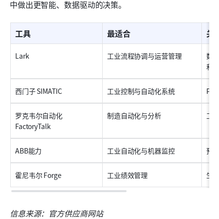
中做出更智能、数据驱动的决策。
工具
最适合
关
Lark
工业流程协调与运营管理
数
和
西门子 SIMATIC
工业控制与自动化系统
PL
罗克韦尔自动化 
制造自动化与分析
工
FactoryTalk
ABB能力
工业自动化与机器监控
预
霍尼韦尔 Forge
工业绩效管理
生
信息来源：官方供应商网站