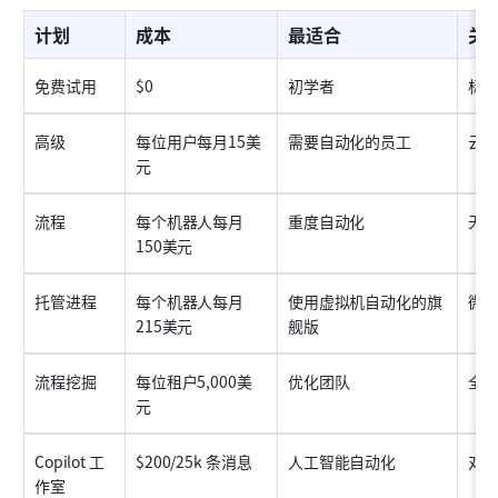
计划
成本
最适合
关
免费试用
$0
初学者
标
高级
每位用户每月15美
需要自动化的员工
云 
元
流程
每个机器人每月
重度自动化
无人
150美元
托管进程
每个机器人每月
使用虚拟机自动化的旗
微
215美元
舰版
流程挖掘
每位租户5,000美
优化团队
全
元
Copilot 工
$200/25k 条消息
人工智能自动化
对
作室