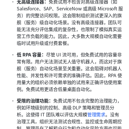
无高级连接器：
免费试用不包含对高级连接器（如 
Salesforce、SAP、ServiceNow 或高级 Microsoft 服
务）的完整访问权限。这会限制组织测试更深入的旗
舰（服务）级自动化场景。没有高级连接器，团队可
能无法充分评估集成的复杂性，也限制了模拟真实运
营工作负载的能力。因此，大多数大规模自动化需要
临时试用升级或付费套餐。
低 RPA 容量：
尽管 UI 流可用，但免费试用的容量非
常有限。用户无法测试无人值守机器人，而这对于旗
舰（服务）自动化场景至关重要。这会阻碍对机器人
性能、并发性和许可需求的准确评估。因此，RPA 使
用量大的组织必须依赖单独的试用来正确评估使用案
例。免费试用更适合低量桌面自动化。
受限的治理功能：
免费试用不包含完整的治理能力，
例如环境级别的控制、高级 DLP 策略和管理员分
析。这使得 IT 团队难以评估大规模
管理需求
。没有
治理工具，组织无法测试合规性、监控或生命周期控
制。管理员在了解租户行为和自动化风险方面也可能