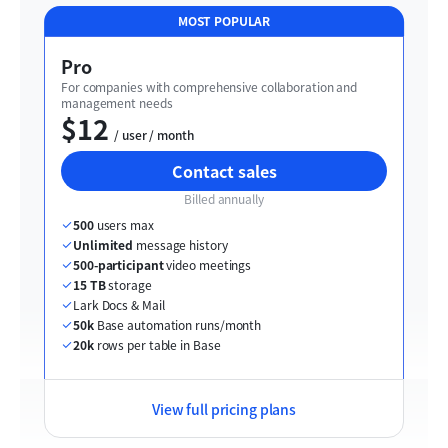
MOST POPULAR
Pro
For companies with comprehensive collaboration and 
management needs
$12
  / user / month
Contact sales
Billed annually
500
 users max
Unlimited
 message history
500-participant
 video meetings
15 TB
 storage
Lark Docs & Mail
50k
 Base automation runs/month
20k
 rows per table in Base
View full pricing plans