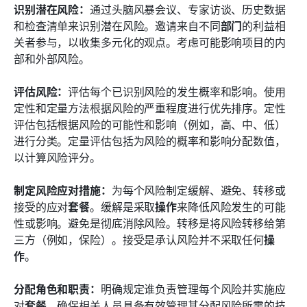
识别潜在风险：
通过头脑风暴会议、专家访谈、历史数据
和检查清单来识别潜在风险。邀请来自不同
部门
的利益相
关者参与，以收集多元化的观点。考虑可能影响项目的内
部和外部风险。
评估风险：
评估每个已识别风险的发生概率和影响。使用
定性和定量方法根据风险的严重程度进行优先排序。定性
评估包括根据风险的可能性和影响（例如，高、中、低）
进行分类。定量评估包括为风险的概率和影响分配数值，
以计算风险评分。
制定风险应对措施：
为每个风险制定缓解、避免、转移或
接受的应对
套餐
。缓解是采取
操作
来降低风险发生的可能
性或影响。避免是彻底消除风险。转移是将风险转移给第
三方（例如，保险）。接受是承认风险并不采取任何
操
作
。
分配角色和职责：
明确规定谁负责管理每个风险并实施应
对
套餐
。确保相关人员具备有效管理其分配风险所需的技