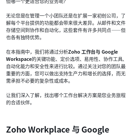
但哪一个更适合您的业务呢？
Zoho 工作台与 Google Workspace：哪个更易于使
无论您是在管理一个小团队还是在扩展一家初创公司，了
用？
解每个平台提供的功能都会带来很大差异。从邮件和文件
存储空间到协作和自动化，这些套件有许多共同点——但
Zoho 工作台与 Google Workspace：哪个更安全？
也各有独特优势。
Zoho 工作台与 Google Workspace：哪个更适合
您？
在本指南中，我们将通过分析
Zoho 工作台与 Google 
Workspace
的关键功能、定价选项、易用性、协作工具、
Lark：团队协作的更佳选择
自动化能力和安全性来进行比较。通过关注对您的团队最
重要的方面，您可以做出支持生产力和增长的选择，而无
结论
需承担不必要的复杂性或成本。
了解更多阅读
让我们深入了解，找出哪个工作台解决方案是您业务旅程
的合适伙伴。
Zoho Workplace 与 Google 