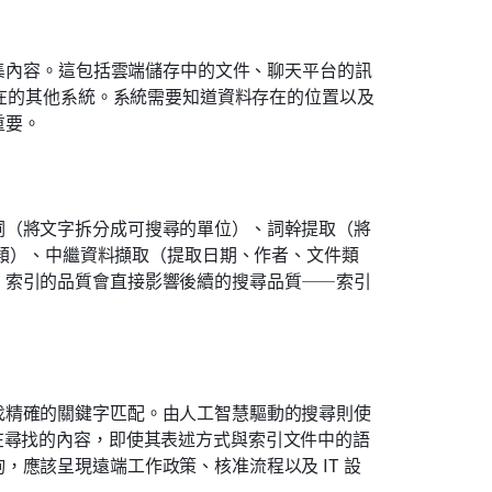
收集內容。這包括雲端儲存中的文件、聊天平台的訊
存在的其他系統。系統需要知道資料存在的位置以及
重要。
詞（將文字拆分成可搜尋的單位）、詞幹提取（將
hed」歸類）、中繼資料擷取（提取日期、作者、文件類
。索引的品質會直接影響後續的搜尋品質——索引
找精確的關鍵字匹配。由人工智慧驅動的搜尋則使
在尋找的內容，即使其表述方式與索引文件中的語
應該呈現遠端工作政策、核准流程以及 IT 設