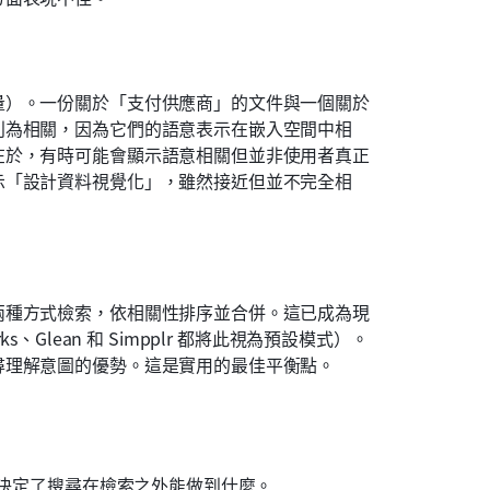
量）。一份關於「支付供應商」的文件與一個關於
別為相關，因為它們的語意表示在嵌入空間中相
在於，有時可能會顯示語意相關但並非使用者真正
示「設計資料視覺化」，雖然接近但並不完全相
兩種方式檢索，依相關性排序並合併。這已成為現
ks、Glean 和 Simpplr 都將此視為預設模式）。
尋理解意圖的優勢。這是實用的最佳平衡點。
們決定了搜尋在檢索之外能做到什麼。