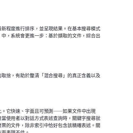
最新程度進行排序，並呈現結果。在基本搜尋模式
）中，系統會更進一步：基於擷取的文件，綜合出
的取捨，有助於釐清「混合搜尋」的真正含義以及
化。它快速、字面且可預測——如果文件中出現
出來。但當使用者以對話方式表述查詢時，關鍵字搜尋就
發票的文件，除非索引中恰好包含該精確表述。關
方面表現不佳。