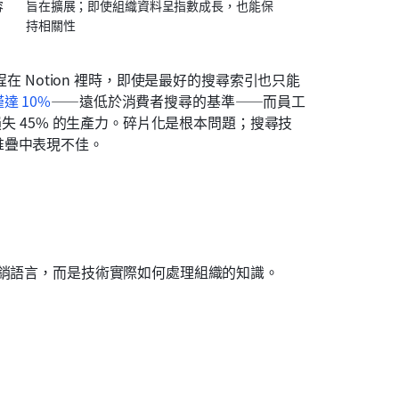
容
旨在擴展；即使組織資料呈指數成長，也能保
持相關性
中、流程在 Notion 裡時，即使是最好的搜尋索引也只能
達 10%
——遠低於消費者搜尋的基準——而員工
損失 45% 的生產力。碎片化是根本問題；搜尋技
堆疊中表現不佳。
行銷語言，而是技術實際如何處理組織的知識。