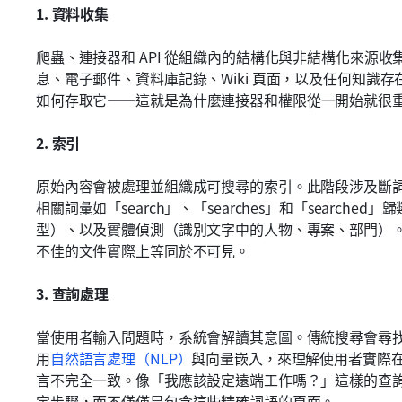
1. 資料收集
爬蟲、連接器和 API 從組織內的結構化與非結構化來源
息、電子郵件、資料庫記錄、Wiki 頁面，以及任何知識
如何存取它——這就是為什麼連接器和權限從一開始就很
2. 索引
原始內容會被處理並組織成可搜尋的索引。此階段涉及斷
相關詞彙如「search」、「searches」和「searc
型）、以及實體偵測（識別文字中的人物、專案、部門）
不佳的文件實際上等同於不可見。
3. 查詢處理
當使用者輸入問題時，系統會解讀其意圖。傳統搜尋會尋
用
自然語言處理（NLP）
與向量嵌入，來理解使用者實際
言不完全一致。像「我應該設定遠端工作嗎？」這樣的查詢，
定步驟，而不僅僅是包含這些精確詞語的頁面。