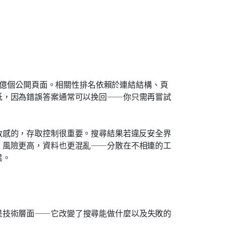
。
數十億個公開頁面。相關性排名依賴於連結結構、頁
低，因為錯誤答案通常可以挽回——你只需再嘗試
敏感的，存取控制很重要。搜尋結果若違反安全界
。風險更高，資料也更混亂——分散在不相連的工
異。
是技術層面——它改變了搜尋能做什麼以及失敗的