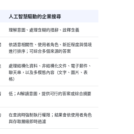
人工智慧驅動的企業搜尋
理解意圖、處理含糊的措辭、詮釋含義
關
依語意相關性、使用者角色、新近程度與情境
進行排序；可綜合多個來源的答案
進
處理結構化資料、非結構化文件、電子郵件、
聊天串，以及多模態內容（文字、圖片、表
格）
清
低；AI解讀意圖，提供可行的答案或綜合摘要
的
在查詢時強制執行權限；結果會依使用者角色
與存取層級即時過濾