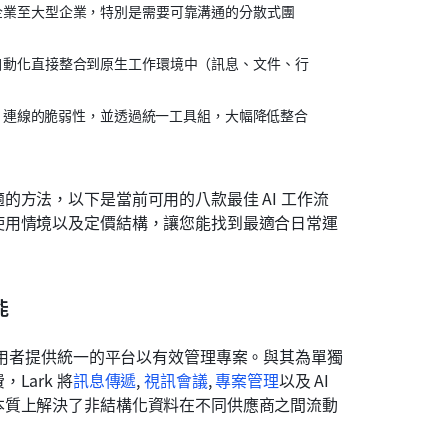
企業至大型企業，特別是需要可靠溝通的分散式團
自動化直接整合到原生工作環境中（訊息、文件、行
PI 連線的脆弱性，並透過統一工具組，大幅降低整合
方法，以下是當前可用的八款最佳 AI 工作流
使用情境以及定價結構，讓您能找到最適合日常運
能
用者提供統一的平台以有效管理專案。與其為單獨
ark 將
訊息傳遞
,
視訊會議
,
專案管理
以及 AI 
本質上解決了非結構化資料在不同供應商之間流動