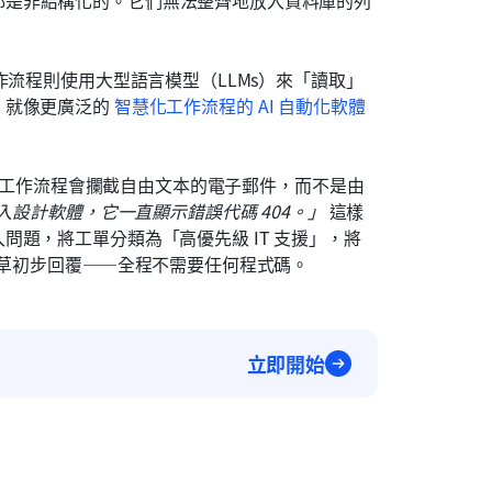
都是非結構化的。它們無法整齊地放入資料庫的列
作流程則使用大型語言模型（LLMs）來「讀取」
就像更廣泛的 
智慧化工作流程的 AI 自動化軟體
I 工作流程會攔截自由文本的電子郵件，而不是由
入設計軟體，它一直顯示錯誤代碼 404。」
 這樣
題，將工單分類為「高優先級 IT 支援」，將
起草初步回覆——全程不需要任何程式碼。
立即開始