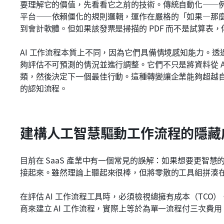
要理解它的價值，先看看它之前的技術。傳統自動化——例
平台——依賴僵化的規則邏輯，運作在嚴格的「如果—那
到會計軟體。但如果該發票是掃描的 PDF 而不是試算表
AI 工作流程本質上不同，因為它們具備情境感知能力。
夠評估不可預測的情況並進行調整。它們不只是將資料從 A
類，然後決定下一個最佳行動。這種轉變讓企業能夠超越
的認知流程。
建構人工智慧驅動工作流程的隱藏
目前在 SaaS 產業中有一個常見的誤解：如果想要更智慧
接起來。雖然理論上聽起來很棒，但將零散的工具組拼湊
在評估 AI 工作流程工具時，必須檢視總擁有成本（TCO）
商來建立 AI 工作流程，實際上等於為單一流程付三次費用