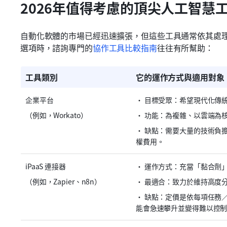
2026年值得考慮的頂尖人工智慧
自動化軟體的市場已經迅速擴張，但這些工具通常依其處
選項時，諮詢專門的
協作工具比較指南
往往有所幫助：
工具類別
它的運作方式與適用對象
企業平台
• 目標受眾：希望現代化傳
（例如，Workato）
• 功能：為複雜、以雲端為
• 缺點：需要大量的技術負
權費用。
iPaaS 連接器
• 運作方式：充當「黏合劑」
（例如，Zapier、n8n）
• 最適合：致力於維持高度
• 缺點：定價是依每項任務
能會急速攀升並變得難以控