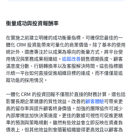
衡量成功與投資報酬率
在實施之前建立明確的成功衡量指標，可確保您最佳的一
體化 CRM 投資能帶來可量化的商業價值。除了基本的使用
統計外，還應專注於以成果為導向的衡量方式，將平台使
用情況與業務成果相連結。
追蹤改善
銷售週期長度、顧客
滿意度分數、行銷轉換率以及客服解決時間。這些指標顯
示統一平台如何直接促進組織目標的達成，而不僅僅是追
蹤功能的採用情況。
一體化 CRM 的投資回報不僅限於直接的財務計算，還包括
影響長期企業健康的質性效益。改善的
顧客體驗
可帶來更
高的留存率與提升顧客終身價值。加強的團隊協作可減少
內部摩擦並加快決策速度。更佳的數據可視性可促進更精
準的預測與策略規劃。雖然有些效益會立即反映在資產負
債表上，但其他效益則會隨著組織變得更高效且以顧客為