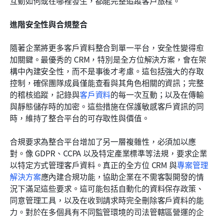
互動如何或在哪裡發生，都能完整追蹤客戶旅程。
進階安全性與合規整合
隨著企業將更多客戶資料整合到單一平台，安全性變得愈
加關鍵。最優秀的 CRM，特別是全方位解決方案，會在架
構中內建安全性，而不是事後才考慮。這包括強大的存取
控制，確保團隊成員僅能查看與其角色相關的資訊；完整
的稽核追蹤，記錄與
客戶資料
的每一次互動；以及在傳輸
與靜態儲存時的加密。這些措施在保護敏感客戶資訊的同
時，維持了整合平台的可存取性與價值。
合規要求為整合平台增加了另一層複雜性，必須加以應
對。像 GDPR、CCPA 以及特定產業標準等法規，要求企業
以特定方式管理客戶資料。真正的全方位 CRM 與
專案管理
解決方案
應內建合規功能，協助企業在不需客製開發的情
況下滿足這些要求。這可能包括自動化的資料保存政策、
同意管理工具，以及在收到請求時完全刪除客戶資料的能
力。對於在多個具有不同監管環境的司法管轄區營運的企