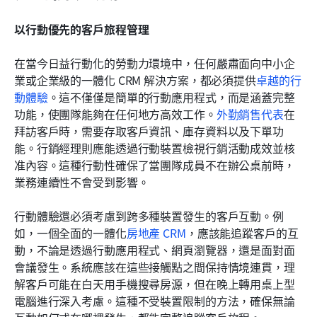
以行動優先的客戶旅程管理
在當今日益行動化的勞動力環境中，任何嚴肅面向中小企
業或企業級的一體化 CRM 解決方案，都必須提供
卓越的行
動體驗
。這不僅僅是簡單的行動應用程式，而是涵蓋完整
功能，使團隊能夠在任何地方高效工作。
外勤銷售代表
在
拜訪客戶時，需要存取客戶資訊、庫存資料以及下單功
能。行銷經理則應能透過行動裝置檢視行銷活動成效並核
准內容。這種行動性確保了當團隊成員不在辦公桌前時，
業務連續性不會受到影響。
行動體驗還必須考慮到跨多種裝置發生的客戶互動。例
如，一個全面的一體化
房地產 CRM
，應該能追蹤客戶的互
動，不論是透過行動應用程式、網頁瀏覽器，還是面對面
會議發生。系統應該在這些接觸點之間保持情境連貫，理
解客戶可能在白天用手機搜尋房源，但在晚上轉用桌上型
電腦進行深入考慮。這種不受裝置限制的方法，確保無論