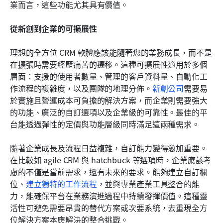
業而言，這些功能尤其具有價值。
從新創到企業的可擴展性
理想的全方位 CRM 軟體應該能隨著您的業務成長，而不是
在擴張時需要經歷痛苦的遷移。這種可擴展性適用於多個
層面：支援的使用者數量、管理的客戶資料量、自動化工
作流程的複雜度，以及團隊的地理分佈。
新創公司
需要易
於實施且營運成本可負擔的解決方案，而企業則需要強大
的功能、廣泛的自訂選項以及企業級的可靠性。最佳的平
台能透過彈性的定價與功能層級同時滿足這兩種需求。
隨著企業成長及流程日益複雜，自訂能力變得愈加重要。
在比較如 agile CRM 與 hatchbuck 等選項時，企業應該考
慮的不僅是當前需求，還有未來的要求。能夠建立自訂欄
位、
建立獨特的工作流程
，並與專業產業工具整合的能
力，能確保平台在業務演進過程中持續發揮價值。這種靈
活性可避免需要昂貴的替代方案或次要系統，去重現全方
位解決方案本應解決的整合挑戰。