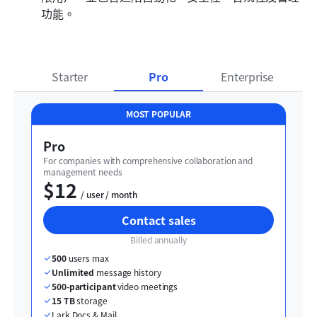
功能。 
Starter
Pro
Enterprise
MOST POPULAR
Pro
For companies with comprehensive collaboration and 
management needs
$12
  / user / month
Contact sales
Billed annually
500
 users max
Unlimited
 message history
500-participant
 video meetings
15 TB
 storage
Lark Docs & Mail