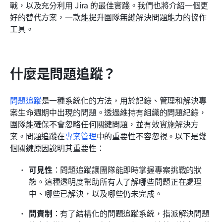
戰，以及充分利用 Jira 的最佳實踐。我們也將介紹一個更
有效問題追蹤的好處
好的替代方案，一款能提升團隊無縫解決問題能力的協作
工具。
結論
常見問題
什麼是問題追蹤？
相關閱讀
問題追蹤
是一種系統化的方法，用於記錄、管理和解決專
案生命週期中出現的問題。透過維持有組織的問題紀錄，
團隊能確保不會忽略任何關鍵問題，並有效實施解決方
案。問題追蹤在
專案管理
中的重要性不容忽視。以下是幾
個關鍵原因說明其重要性：
可見性
：問題追蹤讓團隊能即時掌握專案挑戰的狀
態。這種透明度幫助所有人了解哪些問題正在處理
中、哪些已解決，以及哪些仍未完成。 
問責制
：有了結構化的問題追蹤系統，指派解決問題