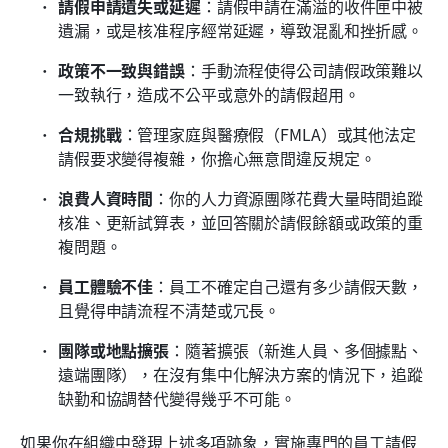
請假申請遺失或延遲
：請假申請在滿溢的收件匣中被
遺漏，或是核准程序經常延遲，導致混亂和挫折感。
政策不一致與錯誤
：手動流程使得公司請假政策難以
一致執行，造成不公平或意外的請假超用。
合規挑戰
：管理家庭與醫療假（FMLA）或其他法定
請假要求變得複雜，你擔心無意間違反規定。
浪費人資時間
：你的人力資源團隊花費大量時間追蹤
核准、更新試算表，並回答關於請假餘額或政策的重
複問題。
員工體驗不佳
：員工不確定自己還有多少請假天數，
且覺得申請流程不清楚或冗長。
團隊或地點擴張
：隨著擴張（新進人員、多個據點、
遠端團隊），在沒有集中化解決方案的情況下，追蹤
缺勤和協調替代變得幾乎不可能。
如果你在組織中發現上述多項跡象，實施專門的員工請假