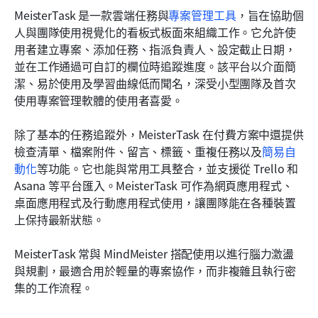
MeisterTask 是一款雲端任務與
專案管理工具
，旨在協助個
人與團隊使用視覺化的看板式板面來組織工作。它允許使
用者建立專案、添加任務、指派負責人、設定截止日期，
並在工作通過可自訂的欄位時追蹤進度。該平台以介面簡
潔、易於使用及學習曲線低而聞名，深受小型團隊及首次
使用專案管理軟體的使用者喜愛。
除了基本的任務追蹤外，MeisterTask 在付費方案中還提供
檢查清單、檔案附件、留言、標籤、重複任務以及
簡易自
動化
等功能。它也能與常用工具整合，並支援從 Trello 和 
Asana 等平台匯入。MeisterTask 可作為網頁應用程式、
桌面應用程式及行動應用程式使用，讓團隊能在各種裝置
上保持最新狀態。
MeisterTask 常與 MindMeister 搭配使用以進行腦力激盪
與規劃，最適合用於輕量的專案協作，而非複雜且執行密
集的工作流程。