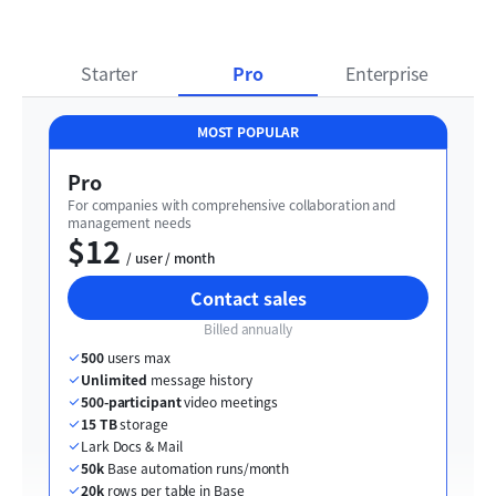
Starter
Pro
Enterprise
MOST POPULAR
Pro
For companies with comprehensive collaboration and 
management needs
$12
  / user / month
Contact sales
Billed annually
500
 users max
Unlimited
 message history
500-participant
 video meetings
15 TB
 storage
Lark Docs & Mail
50k
 Base automation runs/month
20k
 rows per table in Base