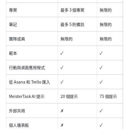
專案
最多 3 個專案
無限的
筆記
最多 5 則備註
無限的
團隊成員
無限的
無限的
範本
✓
✓
行動與桌面應用程式
✓
✓
從 Asana 和 Trello 匯入
✓
✓
MeisterTask AI 提示
20 個提示
75 個提示
外部共用
✗
✓
個人儀表板
✗
✓