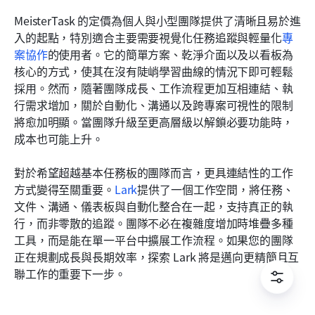
MeisterTask 的定價為個人與小型團隊提供了清晰且易於進
入的起點，特別適合主要需要視覺化任務追蹤與輕量化
專
案協作
的使用者。它的簡單方案、乾淨介面以及以看板為
核心的方式，使其在沒有陡峭學習曲線的情況下即可輕鬆
採用。然而，隨著團隊成長、工作流程更加互相連結、執
行需求增加，關於自動化、溝通以及跨專案可視性的限制
將愈加明顯。當團隊升級至更高層級以解鎖必要功能時，
成本也可能上升。
對於希望超越基本任務板的團隊而言，更具連結性的工作
方式變得至關重要。
Lark
提供了一個工作空間，將任務、
文件、溝通、儀表板與自動化整合在一起，支持真正的執
行，而非零散的追蹤。團隊不必在複雜度增加時堆疊多種
工具，而是能在單一平台中擴展工作流程。如果您的團隊
正在規劃成長與長期效率，探索 Lark 將是邁向更精簡且互
聯工作的重要下一步。