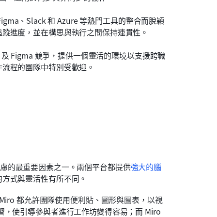
gma、Slack 和 Azure 等熱門工具的整合而脫穎
追蹤進度，並在構思與執行之間保持連貫性。
gJam 及 Figma 競爭，提供一個靈活的環境以支援跨職
作流程的團隊中特別受歡迎。
需要考慮的最重要因素之一。兩個平台都提供
強大的腦
的方式與靈活性有所不同。
 和 Miro 都允許團隊使用便利貼、圖形與圖表，以視
習，使引導參與者進行工作坊變得容易；而 Miro 