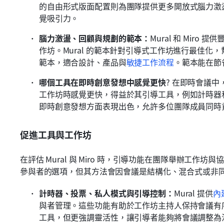
的自由形式版面配置則為團隊提供更多開放式腦力激
覺吸引力。
腦力激盪、回顧與規劃的範本：
Mural 和 Mir
作坊。Mural 的範本針對引導式工作坊進行最佳化，
範本，適合設計、產品與
敏捷工作流程
。範本能在節
哪個工具在即時創意發想中感覺更快
?
在即時會議中，
工作坊時感覺更快，得益於其引導工具，例如計時器和
即時創意發想方面表現出色，允許多位團隊成員同時
促進工具與工作坊
在評估 Mural 與 Miro 時，引導功能在團隊舉辦工
參與者的選項，但其方法會因會議是結構化、混合式或非
計時器、投票、私人模式與引導控制：
Mural 提供
內
與者管理。這些功能有助於工作坊主持人保持會議有序
工具，但更強調靈活性，讓引導者能夠將會議調整為