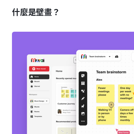
差
什麼是壁畫？