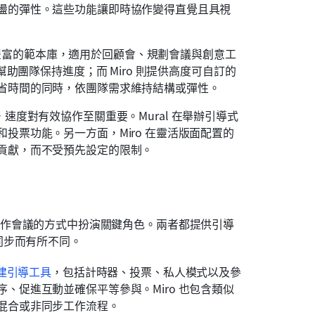
盪的彈性。這些功能讓即時協作變得直覺且具視
o 提供豐富的範本庫，適用於回顧會、規劃會議與創意工
幫助團隊保持進度；而 Miro 則提供高度可自訂的
省時間的同時，依團隊需求維持結構或彈性。
速度對有效協作至關重要。Mural 在舉辦引導式
投票功能。另一方面，Miro 在靈活版面配置的
貢獻，而不受預先設定的限制。
作坊與協作會議的方式中扮演關鍵角色。兩者都提供引導
同步而有所不同。
建引導工具
，包括計時器、投票、私人模式以及參
、促進互動並確保平等參與。Miro 也包含類似
混合或非同步工作流程。