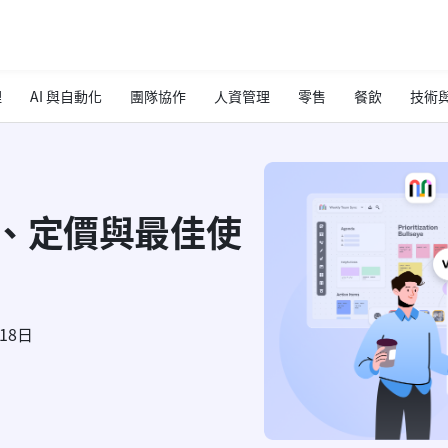
理
AI 與自動化
團隊協作
人資管理
零售
餐飲
技術與
：差異、定價與最佳使
月18日