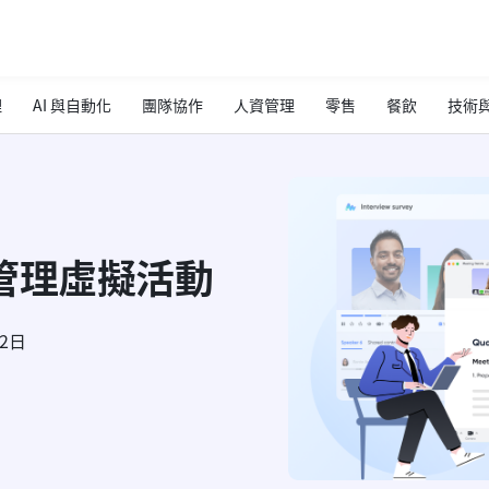
理
AI 與自動化
團隊協作
人資管理
零售
餐飲
技術與
管理虛擬活動
12日