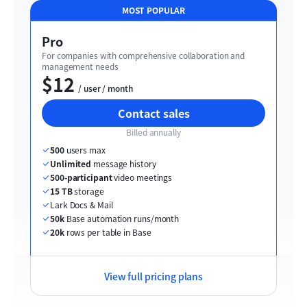
MOST POPULAR
Pro
For companies with comprehensive collaboration and 
management needs
$12
  / user / month
Contact sales
Billed annually
500
 users max
Unlimited
 message history
500-participant
 video meetings
15 TB
 storage
Lark Docs & Mail
50k
 Base automation runs/month
20k
 rows per table in Base
View full pricing plans