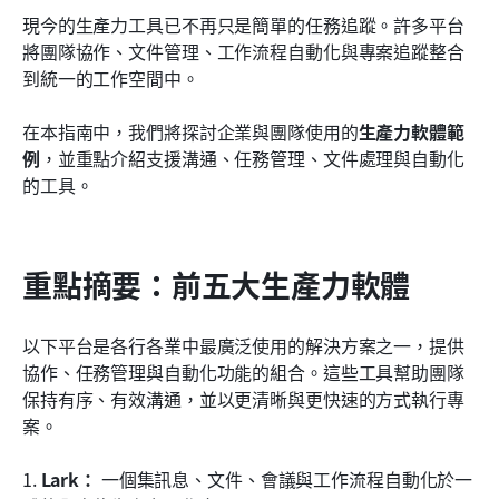
生產力軟體如何提升職場效率
現今的生產力工具已不再只是簡單的任務追蹤。許多平台
將團隊協作、文件管理、工作流程自動化與專案追蹤整合
新興趨勢正在塑造生產力軟體平台
到統一的工作空間中。
結論
在本指南中，我們將探討企業與團隊使用的
生產力軟體範
常見問題
例
，並重點介紹支援溝通、任務管理、文件處理與自動化
的工具。
相關閱讀
重點摘要：前五大生產力軟體
以下平台是各行各業中最廣泛使用的解決方案之一，提供
協作、任務管理與自動化功能的組合。這些工具幫助團隊
保持有序、有效溝通，並以更清晰與更快速的方式執行專
案。
1. 
Lark：
 一個集訊息、文件、會議與工作流程自動化於一