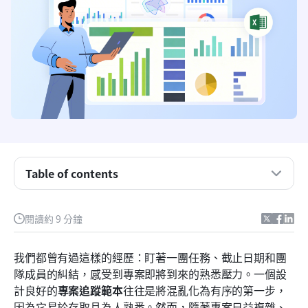
什麼是專案管理追蹤器？
每個專案追蹤模板所需的核心組件
熱門的專案管理追蹤器範本（以及如何規劃它們的結
構）
使用 Excel 專案計畫範本的隱藏成本
Table of contents
超越試算表：為什麼團隊需要統一的工作空間
閱讀約 9 分鐘
Lark 評測：具備強大審批流程的統一工作空間
逐步說明：建立動態專案追蹤器於 Lark
我們都曾有過這樣的經歷：盯著一團任務、截止日期和團
隊成員的糾結，感受到專案即將到來的熟悉壓力。一個設
為您的團隊規模選擇合適的專案追蹤方法
計良好的
專案追蹤範本
往往是將混亂化為有序的第一步，
結論
因為它易於存取且為人熟悉。然而，隨著專案日益複雜、