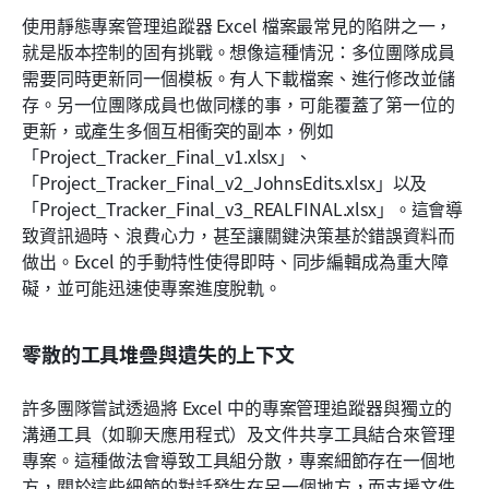
使用靜態專案管理追蹤器 Excel 檔案最常見的陷阱之一，
就是版本控制的固有挑戰。想像這種情況：多位團隊成員
需要同時更新同一個模板。有人下載檔案、進行修改並儲
存。另一位團隊成員也做同樣的事，可能覆蓋了第一位的
更新，或產生多個互相衝突的副本，例如
「Project_Tracker_Final_v1.xlsx」、
「Project_Tracker_Final_v2_JohnsEdits.xlsx」以及
「Project_Tracker_Final_v3_REALFINAL.xlsx」。這會導
致資訊過時、浪費心力，甚至讓關鍵決策基於錯誤資料而
做出。Excel 的手動特性使得即時、同步編輯成為重大障
礙，並可能迅速使專案進度脫軌。
零散的工具堆疊與遺失的上下文
許多團隊嘗試透過將 Excel 中的專案管理追蹤器與獨立的
溝通工具（如聊天應用程式）及文件共享工具結合來管理
專案。這種做法會導致工具組分散，專案細節存在一個地
方，關於這些細節的對話發生在另一個地方，而支援文件