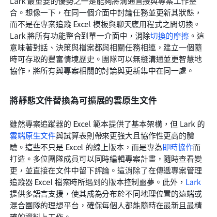
Lark 最重要的優勢之一是能夠將溝通直接與專案工作整
合。想像一下，在同一個介面中討論任務並更新其狀態，
而不是在專案追蹤 Excel 模板與聊天應用程式之間切換。
Lark 將所有功能整合到單一介面中，消除
切換的摩擦
。這
意味著對話、決策與檔案都與相關任務相連，建立一個隨
時可存取的豐富情境歷史。團隊可以無縫溝通並更智慧地
協作，將所有與專案相關的討論與更新集中在同一處。
將靜態文件替換為可擴展的雲原生文件
雖然專案追蹤器的 Excel 範本提供了基本架構，但 Lark 的
雲端原生文件
與試算表則帶來更強大且協作性更高的體
驗。這些不只是 Excel 的線上版本，而是專為
即時協作
而
打造。多位團隊成員可以同時編輯專案計畫，隨時查看變
更，並直接在文件中留下評論。這消除了在傳遞專案管理
追蹤器 Excel 檔案時所遇到的版本控制噩夢。此外，
Lark
提供多語言支援，使其成為分布於不同地理位置的遠端或
混合團隊的理想平台，確保每個人都能隨時在最新且最精
確的資料上工作。